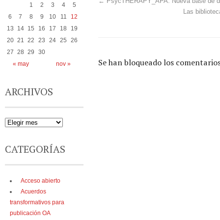
←
PsycTHERAPY_APA: Nueva base de dat
1
2
3
4
5
Las bibliote
6
7
8
9
10
11
12
13
14
15
16
17
18
19
20
21
22
23
24
25
26
27
28
29
30
Se han bloqueado los comentarios
« may
nov »
ARCHIVOS
CATEGORÍAS
Acceso abierto
Acuerdos
transformativos para
publicación OA