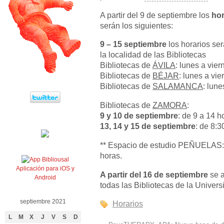
A partir del 9 de septiembre los
hor
serán los siguientes:
9 – 15 septiembre
los horarios se
la localidad de las Bibliotecas
Bibliotecas de
ÁVILA
: lunes a vier
Bibliotecas de
BÉJAR
: lunes a vie
Bibliotecas de
SALAMANCA
: lune
Bibliotecas de
ZAMORA
:
9 y 10 de septiembre
: de 9 a 14 h
13, 14 y 15 de septiembre
: de 8:3
** Espacio de estudio PEÑUELAS: 
horas.
Aplicación para iOS y
A partir del 16 de septiembre
se a
Android
todas las Bibliotecas de la Unive
septiembre 2021
Horarios
L
M
X
J
V
S
D