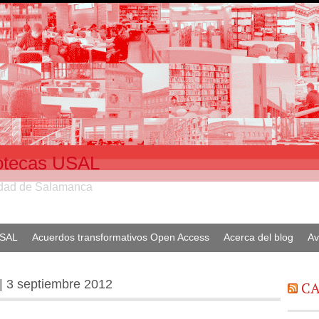
liotecas USAL
sidad de Salamanca
USAL
Acuerdos transformativos Open Access
Acerca del blog
Av
 | 3 septiembre 2012
CA