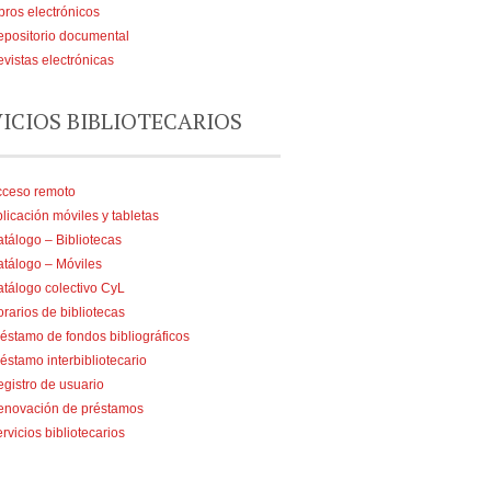
bros electrónicos
positorio documental
vistas electrónicas
VICIOS BIBLIOTECARIOS
cceso remoto
licación móviles y tabletas
tálogo – Bibliotecas
tálogo – Móviles
tálogo colectivo CyL
rarios de bibliotecas
éstamo de fondos bibliográficos
éstamo interbibliotecario
gistro de usuario
enovación de préstamos
rvicios bibliotecarios