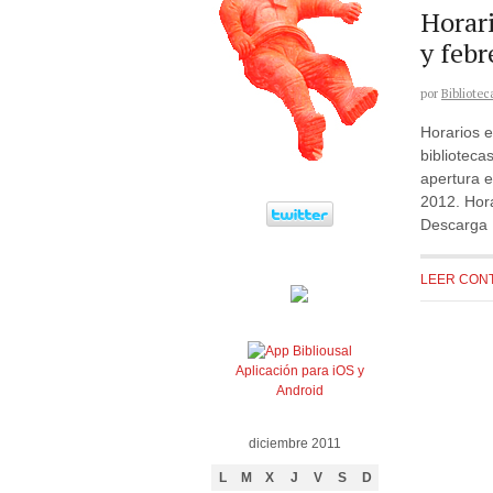
Horari
y febr
por
Bibliotec
Horarios e
biblioteca
apertura 
2012. Hor
Descarga 
LEER CON
Aplicación para iOS y
Android
diciembre 2011
L
M
X
J
V
S
D