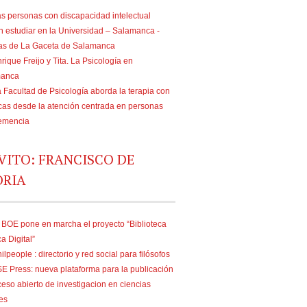
s personas con discapacidad intelectual
n estudiar en la Universidad – Salamanca -
ias de La Gaceta de Salamanca
rique Freijo y Tita. La Psicología en
manca
 Facultad de Psicología aborda la terapia con
as desde la atención centrada en personas
emencia
VITO: FRANCISCO DE
ORIA
 BOE pone en marcha el proyecto “Biblioteca
ca Digital”
ilpeople : directorio y red social para filósofos
E Press: nueva plataforma para la publicación
eso abierto de investigacion en ciencias
es