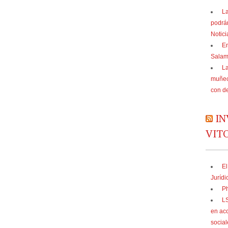
La
podrá
Notic
En
Sala
La
muñec
con d
IN
VIT
El
Jurídi
Ph
LS
en acc
social