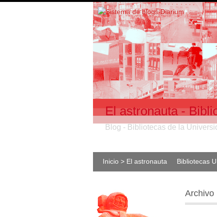
El astronauta - Bib
Blog - Bibliotecas de la Univer
Inicio > El astronauta
Bibliotecas 
Archivo