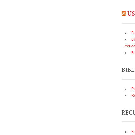
US
Bi
B
Activi
Bi
BIBL
Po
Re
REC
Ba