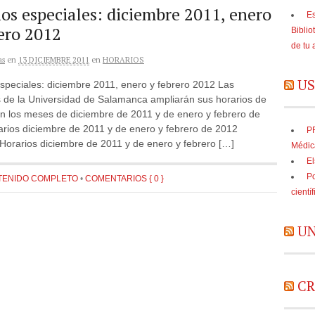
os especiales: diciembre 2011, enero
Es
ero 2012
Biblio
de tu 
as
en
13 DICIEMBRE 2011
en
HORARIOS
US
speciales: diciembre 2011, enero y febrero 2012 Las
s de la Universidad de Salamanca ampliarán sus horarios de
en los meses de diciembre de 2011 y de enero y febrero de
arios diciembre de 2011 y de enero y febrero de 2012
PR
Horarios diciembre de 2011 y de enero y febrero […]
Médic
El
Po
TENIDO COMPLETO
•
COMENTARIOS { 0 }
cientí
UN
CR