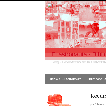
El astronauta - Bib
Blog - Bibliotecas de la Univer
Inicio > El astronauta
Bibliotecas 
Recur
por
Bibliotec