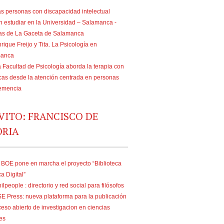
s personas con discapacidad intelectual
n estudiar en la Universidad – Salamanca -
ias de La Gaceta de Salamanca
rique Freijo y Tita. La Psicología en
manca
 Facultad de Psicología aborda la terapia con
as desde la atención centrada en personas
emencia
VITO: FRANCISCO DE
ORIA
 BOE pone en marcha el proyecto “Biblioteca
ca Digital”
ilpeople : directorio y red social para filósofos
E Press: nueva plataforma para la publicación
eso abierto de investigacion en ciencias
es