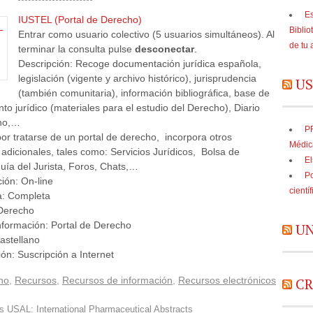
Es
IUSTEL (Portal de Derecho)
Biblio
Entrar como usuario colectivo (5 usuarios simultáneos). Al
de tu 
terminar la consulta pulse
desconectar
.
Descripción: Recoge documentación jurídica española,
legislación (vigente y archivo histórico), jurisprudencia
US
(también comunitaria), información bibliográfica, base de
to jurídico (materiales para el estudio del Derecho), Diario
ho,…
PR
r tratarse de un portal de derecho, incorpora otros
Médic
adicionales, tales como: Servicios Jurídicos, Bolsa de
El
ía del Jurista, Foros, Chats,…
Po
ción: On-line
cientí
a: Completa
 Derecho
nformación: Portal de Derecho
UN
astellano
ión: Suscripción a Internet
CR
ho
,
Recursos
,
Recursos de información
,
Recursos electrónicos
 USAL: International Pharmaceutical Abstracts