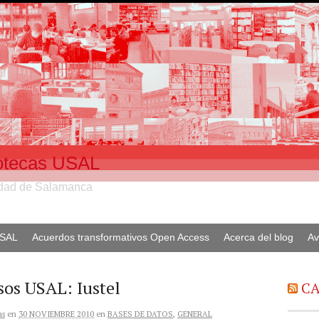
liotecas USAL
sidad de Salamanca
USAL
Acuerdos transformativos Open Access
Acerca del blog
Av
sos USAL: Iustel
CA
as
en
30 NOVIEMBRE 2010
en
BASES DE DATOS
,
GENERAL