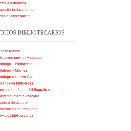
bros electrónicos
positorio documental
vistas electrónicas
VICIOS BIBLIOTECARIOS
cceso remoto
licación móviles y tabletas
tálogo – Bibliotecas
tálogo – Móviles
tálogo colectivo CyL
rarios de bibliotecas
éstamo de fondos bibliográficos
éstamo interbibliotecario
gistro de usuario
enovación de préstamos
rvicios bibliotecarios