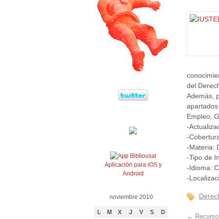
conocimien
del Derec
Además, po
apartados 
Empleo, Gu
-Actualiza
-Cobertur
-Materia:
-Tipo de I
Aplicación para iOS y
-Idioma: C
Android
-Localizac
Derec
noviembre 2010
L
M
X
J
V
S
D
←
Recursos