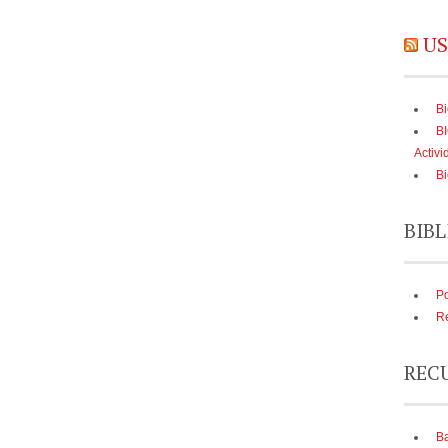
US
Bi
B
Activi
Bi
BIBL
Po
Re
REC
Ba