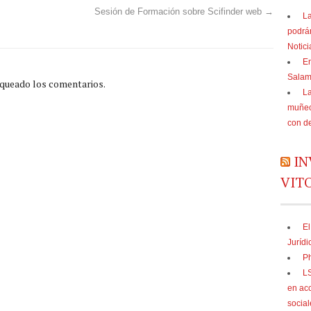
Sesión de Formación sobre Scifinder web
→
La
podrá
Notic
En
Sala
oqueado los comentarios.
La
muñec
con d
IN
VIT
El
Jurídi
Ph
LS
en acc
social