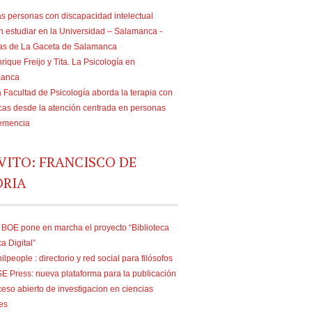
s personas con discapacidad intelectual
n estudiar en la Universidad – Salamanca -
ias de La Gaceta de Salamanca
rique Freijo y Tita. La Psicología en
manca
 Facultad de Psicología aborda la terapia con
as desde la atención centrada en personas
emencia
VITO: FRANCISCO DE
ORIA
 BOE pone en marcha el proyecto “Biblioteca
ca Digital”
ilpeople : directorio y red social para filósofos
E Press: nueva plataforma para la publicación
eso abierto de investigacion en ciencias
es