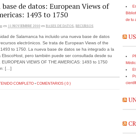
 base de datos: European Views of
Es
mericas: 1493 to 1750
Biblio
de tu 
as
en
11 NOVIEMBRE 2010
en
BASES DE DATOS
,
RECURSOS
US
sidad de Salamanca ha incluido una nueva base de datos
recursos electrónicos. Se trata de European Views of the
1493 to 1750. La nueva base de datos se ha integrado a la
a EbscoHost, pero también puede ser consultada desde su
PR
r. EUROPEAN VIEWS OF THE AMERICAS: 1493 to 1750
Médic
n: […]
El
Po
cientí
TENIDO COMPLETO
•
COMENTARIOS { 0 }
UN
CR