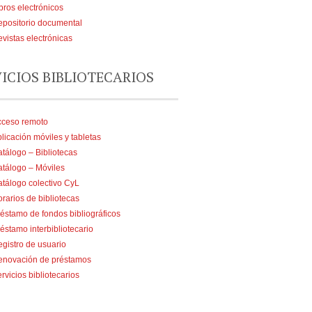
bros electrónicos
positorio documental
vistas electrónicas
VICIOS BIBLIOTECARIOS
cceso remoto
licación móviles y tabletas
tálogo – Bibliotecas
tálogo – Móviles
tálogo colectivo CyL
rarios de bibliotecas
éstamo de fondos bibliográficos
éstamo interbibliotecario
gistro de usuario
enovación de préstamos
rvicios bibliotecarios