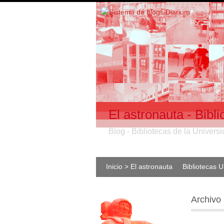
El astronauta - Bib
Blog - Bibliotecas de la Univer
Inicio > El astronauta
Bibliotecas 
Archivo