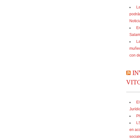
La
podrá
Notic
En
Sala
La
muñec
con d
IN
VIT
El
Jurídi
Ph
LS
en acc
social