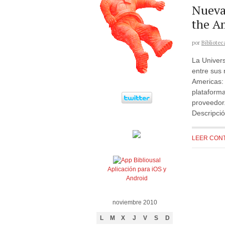
Nueva
the A
por
Bibliotec
La Univer
entre sus 
Americas: 
plataform
proveedo
Descripció
LEER CON
Aplicación para iOS y
Android
noviembre 2010
L
M
X
J
V
S
D