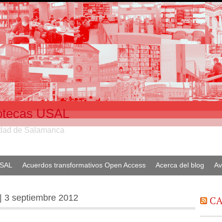
liotecas USAL
sidad de Salamanca
USAL
Acuerdos transformativos Open Access
Acerca del blog
Av
 | 3 septiembre 2012
CA