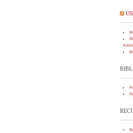
US
Bi
B
Activi
Bi
BIBL
Po
Re
REC
Ba