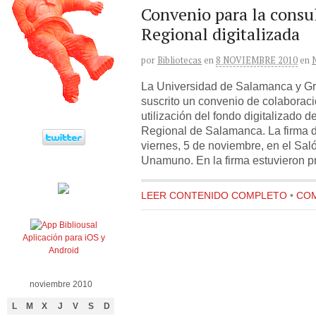
Convenio para la consu
Regional digitalizada
por
Bibliotecas
en
8 NOVIEMBRE 2010
en
La Universidad de Salamanca y G
suscrito un convenio de colaboraci
utilización del fondo digitalizado 
Regional de Salamanca. La firma de
viernes, 5 de noviembre, en el Sa
Unamuno. En la firma estuvieron p
LEER CONTENIDO COMPLETO
•
COM
Aplicación para iOS y
Android
noviembre 2010
L
M
X
J
V
S
D