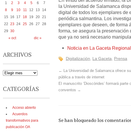
En virtud del acuerdo firmado, la B
1
2
3
4
5
6
7
la Universidad de Salamanca disp
8
9
10
11
12
13
14
digital de todos los ejemplares de 
15
16
17
18
19
20
21
periódica salmantina. Los investig
22
23
24
25
26
27
28
ejemplares que deseen, de forma á
forma, se asegura la preservación 
29
30
que ya no será necesario manipular
« oct
dic »
Noticia en La Gaceta Regional
ARCHIVOS
Digitalización
,
La Gaceta
,
Prensa
←
La Universidad de Salamanca ofrece su 
pública a través de internet
El manuscrito ‘Dioscórides’ formará parte 
CATEGORÍAS
conventos
→
Acceso abierto
Acuerdos
Se han bloqueado los comentarios
transformativos para
publicación OA