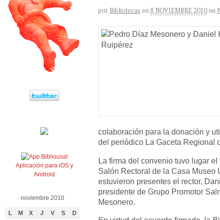
por
Bibliotecas
en
8 NOVIEMBRE 2010
en
colaboración para la donación y uti
del periódico La Gaceta Regional
La firma del convenio tuvo lugar el
Aplicación para iOS y
Salón Rectoral de la Casa Museo 
Android
estuvieron presentes el rector, Da
presidente de Grupo Promotor Sal
noviembre 2010
Mesonero.
L
M
X
J
V
S
D