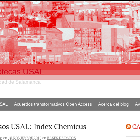
liotecas USAL
sidad de Salamanca
USAL
Acuerdos transformativos Open Access
Acerca del blog
Av
sos USAL: Index Chemicus
CA
as
en
18 NOVIEMBRE 2010
en
BASES DE DATOS