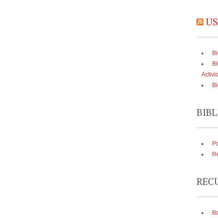
US
Bi
B
Activi
Bi
BIBL
Po
Re
REC
Ba