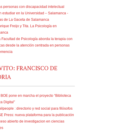
s personas con discapacidad intelectual
n estudiar en la Universidad – Salamanca -
ias de La Gaceta de Salamanca
rique Freijo y Tita. La Psicología en
manca
 Facultad de Psicología aborda la terapia con
as desde la atención centrada en personas
emencia
VITO: FRANCISCO DE
ORIA
 BOE pone en marcha el proyecto “Biblioteca
ca Digital”
ilpeople : directorio y red social para filósofos
E Press: nueva plataforma para la publicación
eso abierto de investigacion en ciencias
es