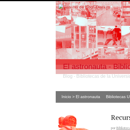
El astronauta - Bib
Blog - Bibliotecas de la Univer
Inicio > El astronauta
Bibliotecas 
Recur
por
Bibliotec