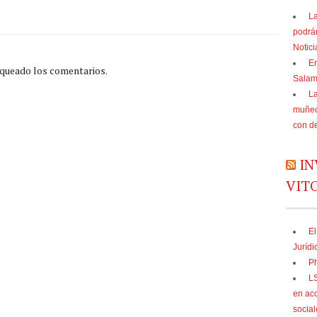
La
podrá
Notic
En
oqueado los comentarios.
Sala
La
muñec
con d
IN
VIT
El
Jurídi
Ph
LS
en acc
social