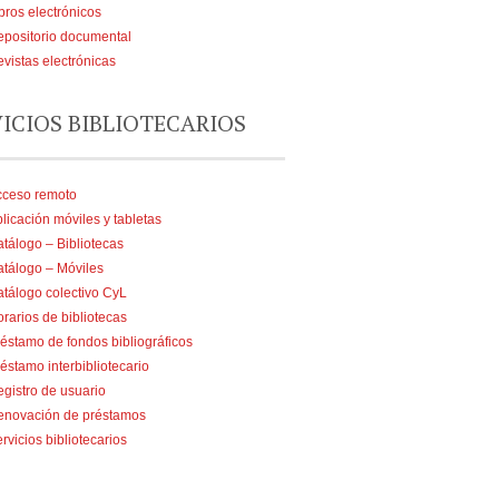
bros electrónicos
positorio documental
vistas electrónicas
VICIOS BIBLIOTECARIOS
cceso remoto
licación móviles y tabletas
tálogo – Bibliotecas
tálogo – Móviles
tálogo colectivo CyL
rarios de bibliotecas
éstamo de fondos bibliográficos
éstamo interbibliotecario
gistro de usuario
enovación de préstamos
rvicios bibliotecarios