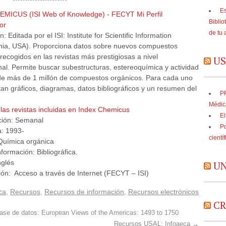
Es
EMICUS (ISI Web of Knowledge)
- FECYT
Mi Perfil
Biblio
or
de tu 
: Editada por el ISI: Institute for Scientific Information
phia, USA). Proporciona datos sobre nuevos compuestos
recogidos en las revistas más prestigiosas a nivel
US
nal. Permite buscar subestructuras, estereoquímica y actividad
 de más de 1 millón de compuestos orgánicos. Para cada uno
an gráficos, diagramas, datos bibliográficos y un resumen del
PR
Médic
 las revistas incluidas en Index Chemicus
El
ación: Semanal
Po
a: 1993-
cientí
 Química orgánica
nformación: Bibliográfica.
nglés
UN
ión: Acceso a través de Internet (FECYT – ISI)
ca
,
Recursos
,
Recursos de información
,
Recursos electrónicos
CR
se de datos: European Views of the Americas: 1493 to 1750
Recursos USAL: Infoaeca
→