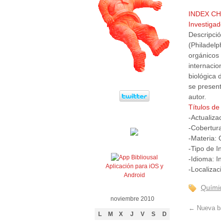
INDEX CH
Investigad
Descripción
(Philadel
orgánicos 
internacio
biológica
se present
autor.
Títulos de
-Actualiz
-Cobertur
-Materia:
-Tipo de I
-Idioma: I
Aplicación para iOS y
-Localizac
Android
Quími
noviembre 2010
←
Nueva ba
L
M
X
J
V
S
D