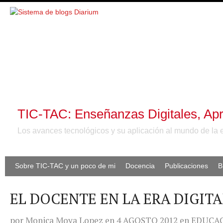
TIC-TAC: Enseñanzas Digitales, Apr
Los avances tecnológicos y su aplicación al mundo de la 
Sobre TIC-TAC y un poco de mi
Docencia
Publicaciones
B
EL DOCENTE EN LA ERA DIGITA
por
Monica Moya Lopez
en
4 AGOSTO 2012
en
EDUCA