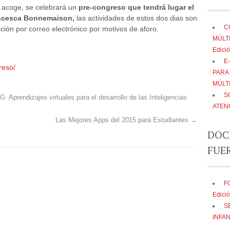
s acoge, se celebrará un
pre-congreso que tendrá lugar el
ancesca Bonnemaison,
las actividades de estos dos dias son
C
ción por correo electrónico por motivos de aforo.
MÚLTI
Edició
E
reso/
PARA
MÚLTI
S
 Aprendizajes virtuales para el desarrollo de las Inteligencias
ATENC
Las Mejores Apps del 2015 para Estudiantes
→
DOC
FUE
F
Edició
S
INFA