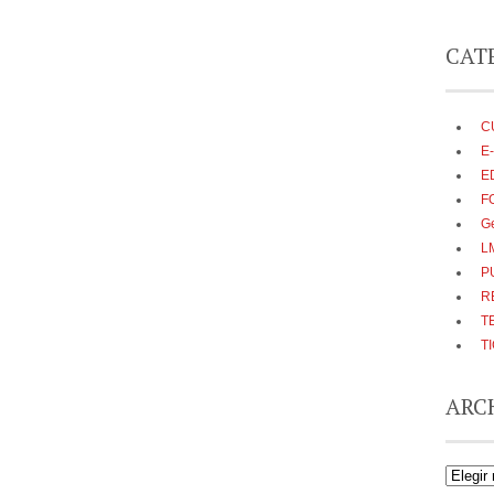
CAT
C
E
E
F
G
L
P
R
T
T
ARC