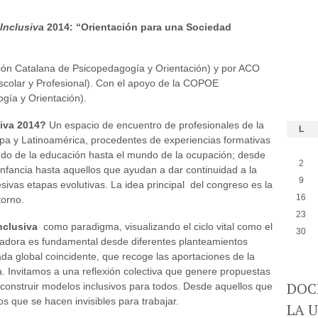
Inclusiva
2014: “Orientación para una Sociedad
ón Catalana de Psicopedagogía y Orientación) y por ACO
scolar y Profesional). Con el apoyo de la COPOE
gía y Orientación).
iva 2014?
Un espacio de encuentro de profesionales de la
L
pa y Latinoamérica, procedentes de experiencias formativas
ndo de la educación hasta el mundo de la ocupación; desde
2
nfancia hasta aquellos que ayudan a dar continuidad a la
9
ivas etapas evolutivas. La idea principal del congreso es la
16
torno.
23
nclusiva
como paradigma, visualizando el ciclo vital como el
30
tadora es fundamental desde diferentes planteamientos
da global coincidente, que recoge las aportaciones de la
ía. Invitamos a una reflexión colectiva que genere propuestas
DOC
e construir modelos inclusivos para todos. Desde aquellos que
os que se hacen invisibles para trabajar.
LA 