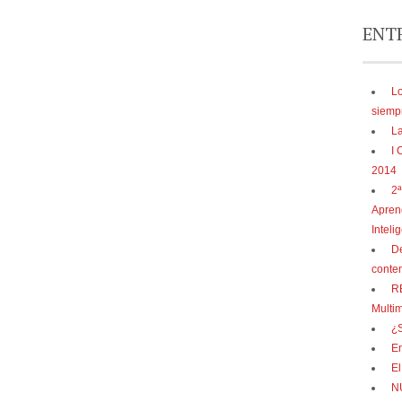
ENT
Lo
siemp
La
I 
2014
2ª
Aprend
Inteli
De
conten
RE
Multi
¿S
E
El
N