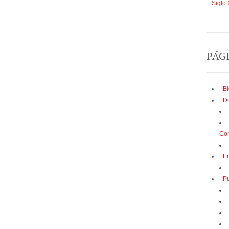
Siglo 
PÁG
B
D
Con
E
Pu