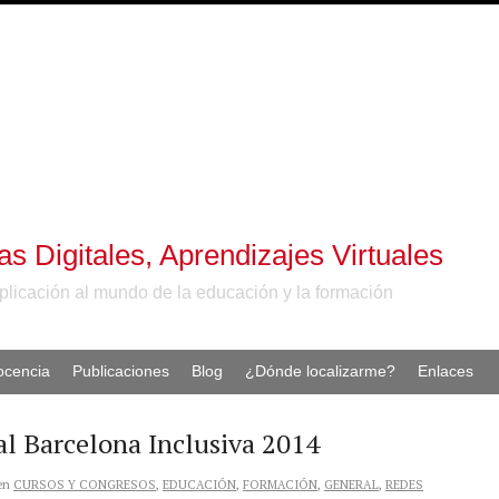
 Digitales, Aprendizajes Virtuales
plicación al mundo de la educación y la formación
ocencia
Publicaciones
Blog
¿Dónde localizarme?
Enlaces
al Barcelona Inclusiva 2014
en
CURSOS Y CONGRESOS
,
EDUCACIÓN
,
FORMACIÓN
,
GENERAL
,
REDES