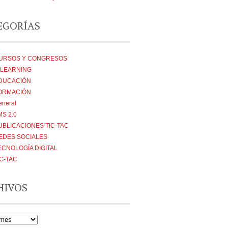
EGORÍAS
URSOS Y CONGRESOS
-LEARNING
DUCACIÓN
ORMACIÓN
eneral
MS 2.0
UBLICACIONES TIC-TAC
EDES SOCIALES
ECNOLOGÍA DIGITAL
IC-TAC
HIVOS