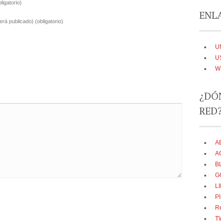
bligatorio)
ENLA
será publicado)
(obligatorio)
U
U
W
¿DÓ
RED
A
A
B
G
L
P
R
T