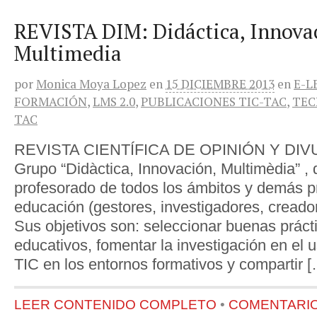
REVISTA DIM: Didáctica, Innova
Multimedia
por
Monica Moya Lopez
en
15 DICIEMBRE 2013
en
E-L
FORMACIÓN
,
LMS 2.0
,
PUBLICACIONES TIC-TAC
,
TEC
TAC
REVISTA CIENTÍFICA DE OPINIÓN Y DIV
Grupo “Didàctica, Innovación, Multimèdia” , d
profesorado de todos los ámbitos y demás pr
educación (gestores, investigadores, cread
Sus objetivos son: seleccionar buenas práct
educativos, fomentar la investigación en el 
TIC en los entornos formativos y compartir 
LEER CONTENIDO COMPLETO
•
COMENTARIOS