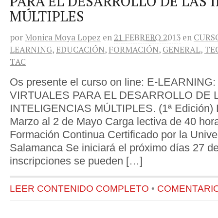
PARA EL DESARROLLO DE LAS 
MÚLTIPLES
por
Monica Moya Lopez
en
21 FEBRERO 2013
en
CURS
LEARNING
,
EDUCACIÓN
,
FORMACIÓN
,
GENERAL
,
TE
TAC
Os presente el curso on line: E-LEARNI
VIRTUALES PARA EL DESARROLLO DE 
INTELIGENCIAS MÚLTIPLES. (1ª Edición) D
Marzo al 2 de Mayo Carga lectiva de 40 hora
Formación Continua Certificado por la Unive
Salamanca Se iniciará el próximo días 27 de
inscripciones se pueden […]
LEER CONTENIDO COMPLETO
•
COMENTARIOS