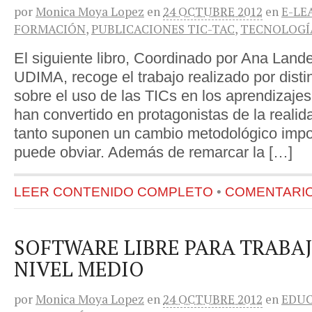
por
Monica Moya Lopez
en
24 OCTUBRE 2012
en
E-LE
FORMACIÓN
,
PUBLICACIONES TIC-TAC
,
TECNOLOGÍA
El siguiente libro, Coordinado por Ana Lande
UDIMA, recoge el trabajo realizado por disti
sobre el uso de las TICs en los aprendizajes
han convertido en protagonistas de la realid
tanto suponen un cambio metodológico impo
puede obviar. Además de remarcar la […]
LEER CONTENIDO COMPLETO
•
COMENTARIOS
SOFTWARE LIBRE PARA TRABAJ
NIVEL MEDIO
por
Monica Moya Lopez
en
24 OCTUBRE 2012
en
EDU