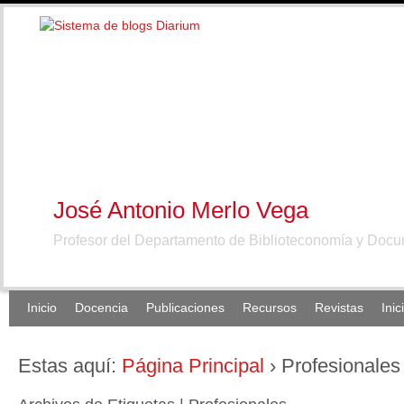
José Antonio Merlo Vega
Profesor del Departamento de Biblioteconomía y Doc
Inicio
Docencia
Publicaciones
Recursos
Revistas
Inic
Estas aquí:
Página Principal
›
Profesionales