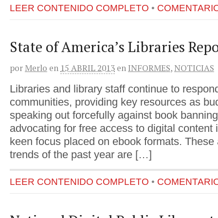
LEER CONTENIDO COMPLETO
•
COMENTARIOS
State of America’s Libraries Rep
por
Merlo
en
15 ABRIL 2013
en
INFORMES
,
NOTICIAS
Libraries and library staff continue to respon
communities, providing key resources as bu
speaking out forcefully against book bannin
advocating for free access to digital content i
keen focus placed on ebook formats. These a
trends of the past year are […]
LEER CONTENIDO COMPLETO
•
COMENTARIOS