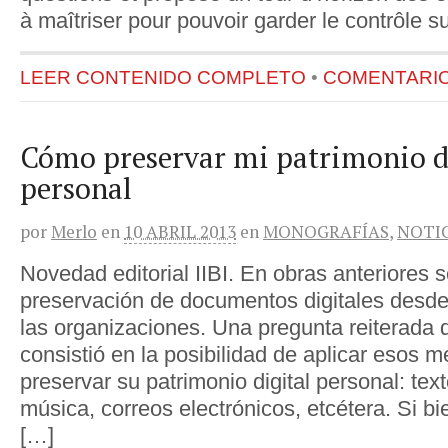
à maîtriser pour pouvoir garder le contrôle 
LEER CONTENIDO COMPLETO
•
COMENTARIOS
Cómo preservar mi patrimonio d
personal
por
Merlo
en
10 ABRIL 2013
en
MONOGRAFÍAS
,
NOTI
Novedad editorial IIBI. En obras anteriores s
preservación de documentos digitales desde 
las organizaciones. Una pregunta reiterada
consistió en la posibilidad de aplicar esos 
preservar su patrimonio digital personal: text
música, correos electrónicos, etcétera. Si bi
[…]