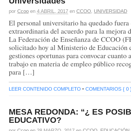
Universidades
por
Ccoo
en
4 ABRIL, 2017
en
CCOO
,
UNIVERSIDAD
El personal universitario ha quedado fuera
extraordinaria del acuerdo para la mejora 
La Federación de Enseñanza de CCOO (
solicitado hoy al Ministerio de Educación q
gestiones oportunas para convocar cuanto a
trabajo en materia de empleo público reco
para […]
LEER CONTENIDO COMPLETO
•
COMENTARIOS { 0 
MESA REDONDA: “¿ ES POSI
EDUCATIVO?
por
Ccoo
en
28 MARZO, 2017
en
CCOO
,
EDUCACIÓN