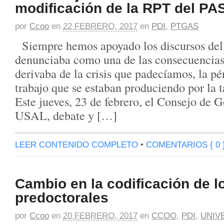
modificación de la RPT del PA
por
Ccoo
en
22 FEBRERO, 2017
en
PDI
,
PTGAS
Siempre hemos apoyado los discursos del 
denunciaba como una de las consecuencias
derivaba de la crisis que padecíamos, la pé
trabajo que se estaban produciendo por la t
Este jueves, 23 de febrero, el Consejo de G
USAL, debate y […]
LEER CONTENIDO COMPLETO
•
COMENTARIOS { 0 
Cambio en la codificación de l
predoctorales
por
Ccoo
en
20 FEBRERO, 2017
en
CCOO
,
PDI
,
UNIV