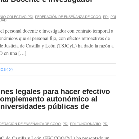
NIO COLECTIVO PDI
,
FEDERACIÓN DE ENSEÑANZA DE CCOO
,
PDI
,
PDI
IDAD
l personal docente e investigador con contrato temporal a
ómicos que el personal fijo, con efectos retroactivos de
e Justicia de Castilla y León (TSJCyL) ha dado la razón a
O en una […]
S { 0 }
es legales para hacer efectivo
 complemento autonómico al
universidades públicas de
DERACIÓN DE ENSEÑANZA DE CCOO
,
PDI
,
PDI FUNCIONARIO
,
PDI
OO de Castilla y León (FECCOOCyL) ha presentado un