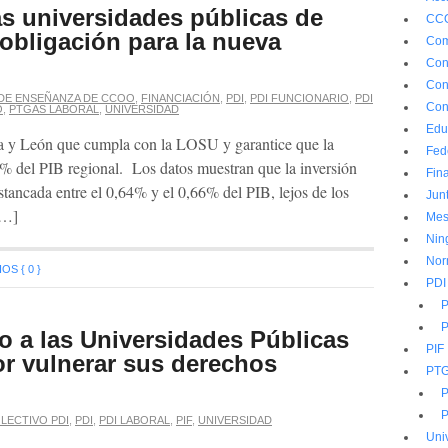
as universidades públicas de
CC
 obligación para la nueva
Com
Con
Con
DE ENSEÑANZA DE CCOO
,
FINANCIACIÓN
,
PDI
,
PDI FUNCIONARIO
,
PDI
Con
O
,
PTGAS LABORAL
,
UNIVERSIDAD
Edu
a y León que cumpla con la LOSU y garantice que la
Fed
 1% del PIB regional. Los datos muestran que la inversión
Fin
tancada entre el 0,64% y el 0,66% del PIB, lejos de los
Jun
[…]
Mes
Nin
Nor
S { 0 }
PDI
P
P
a las Universidades Públicas
PIF
or vulnerar sus derechos
PT
P
P
LECTIVO PDI
,
PDI
,
PDI LABORAL
,
PIF
,
UNIVERSIDAD
Uni