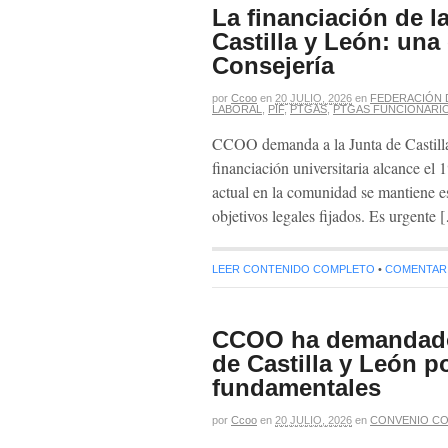
La financiación de l
Castilla y León: una
Consejería
por
Ccoo
en
20 JULIO, 2026
en
FEDERACIÓN 
LABORAL
,
PIF
,
PTGAS
,
PTGAS FUNCIONARI
CCOO demanda a la Junta de Castill
financiación universitaria alcance el
actual en la comunidad se mantiene es
objetivos legales fijados. Es urgente 
LEER CONTENIDO COMPLETO
•
COMENTARIO
CCOO ha demandado 
de Castilla y León p
fundamentales
por
Ccoo
en
20 JULIO, 2026
en
CONVENIO CO