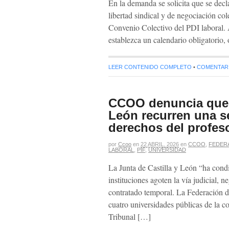
En la demanda se solicita que se dec
libertad sindical y de negociación co
Convenio Colectivo del PDI laboral. A
establezca un calendario obligatorio,
LEER CONTENIDO COMPLETO
•
COMENTARIO
CCOO denuncia que l
León recurren una s
derechos del profes
por
Ccoo
en
22 ABRIL, 2026
en
CCOO
,
FEDER
LABORAL
,
PIF
,
UNIVERSIDAD
La Junta de Castilla y León “ha condi
instituciones agoten la vía judicial,
contratado temporal. La Federación 
cuatro universidades públicas de la c
Tribunal […]