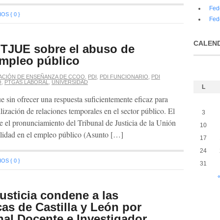
Fed
S { 0 }
Fed
CALEN
 TJUE sobre el abuso de
empleo público
ACIÓN DE ENSEÑANZA DE CCOO
,
PDI
,
PDI FUNCIONARIO
,
PDI
O
,
PTGAS LABORAL
,
UNIVERSIDAD
L
e sin ofrecer una respuesta suficientemente eficaz para
ilización de relaciones temporales en el sector público. El
3
el pronunciamiento del Tribunal de Justicia de la Unión
10
alidad en el empleo público (Asunto […]
17
24
S { 0 }
31
«
usticia condene a las
as de Castilla y León por
nal Docente e Investigador