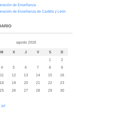
eración de Enseñanza
eración de Enseñanza de Castilla y León
DARIO
agosto 2026
M
X
J
V
S
D
1
2
4
5
6
7
8
9
11
12
13
14
15
16
18
19
20
21
22
23
25
26
27
28
29
30
 jul