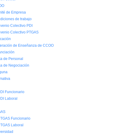
OO
ité de Empresa
diciones de trabajo
venio Colectivo PDI
venio Colectivo PTGAS
cación
eración de Enseñanza de CCOO
anciación
ta de Personal
a de Negociación
guna
mativa
DI Funcionario
DI Laboral
GAS
TGAS Funcionario
TGAS Laboral
versidad