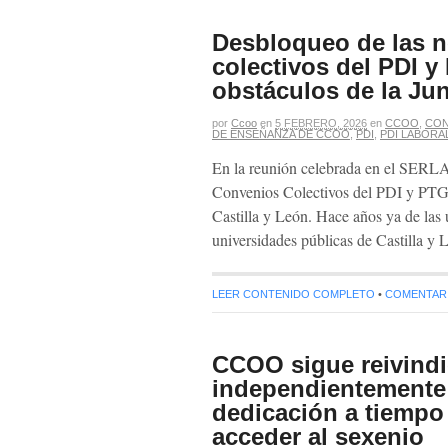
Desbloqueo de las n
colectivos del PDI y
obstáculos de la Ju
por
Ccoo
en
5 FEBRERO, 2026
en
CCOO
,
CON
DE ENSEÑANZA DE CCOO
,
PDI
,
PDI LABORA
En la reunión celebrada en el SERLA 
Convenios Colectivos del PDI y PTGAS
Castilla y León. Hace años ya de las
universidades públicas de Castilla y
LEER CONTENIDO COMPLETO
•
COMENTARIO
CCOO sigue reivindi
independientemente d
dedicación a tiempo
acceder al sexenio