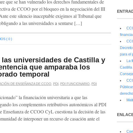
lare que se han vulnerado los derechos fundamentales de
lectiva de CCOO por el bloqueo en la negociación del III
ENTRAD
nte este silencio inaceptable exigimos al Tribunal que
 obligando a las universidades a sentarse […]
CCO
financi
S { 0 }
CCO
Decreto
para el 
as universidades de Castilla y
La 
entencia que amparaba los
Castilla
orado temporal
Conseje
CCO
ACIÓN DE ENSEÑANZA DE CCOO
,
PDI
,
PDI FUNCIONARIO
,
PDI
Públicas
derecho
cionado” la financiación universitaria a que las
Matr
 negando los complementos retributivos autonómicos al PDI
de Enseñanza de CCOO CyL cuestiona la decisión de las
ENLACE
omunidad de interponer un recurso de casación ante el
Con