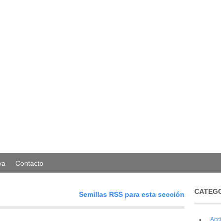
va
Contacto
CATEG
Semillas RSS para esta sección
Acc