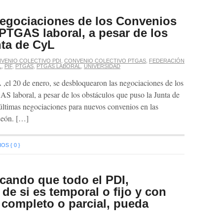
egociaciones de los Convenios
 PTGAS laboral, a pesar de los
nta de CyL
VENIO COLECTIVO PDI
,
CONVENIO COLECTIVO PTGAS
,
FEDERACIÓN
L
,
PIF
,
PTGAS
,
PTGAS LABORAL
,
UNIVERSIDAD
,el 20 de enero, se desbloquearon las negociaciones de los
 laboral, a pesar de los obstáculos que puso la Junta de
 últimas negociaciones para nuevos convenios en las
 León. […]
S { 0 }
cando que todo el PDI,
e si es temporal o fijo y con
 completo o parcial, pueda