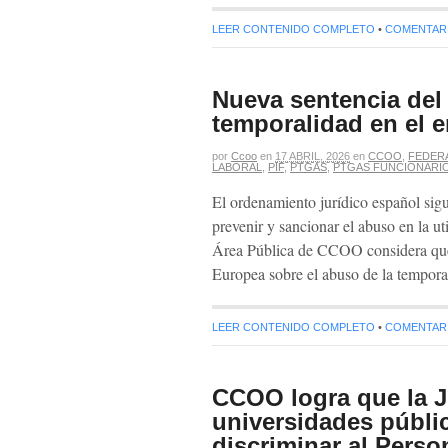
LEER CONTENIDO COMPLETO
•
COMENTARIO
Nueva sentencia del
temporalidad en el 
por
Ccoo
en
17 ABRIL, 2026
en
CCOO
,
FEDER
LABORAL
,
PIF
,
PTGAS
,
PTGAS FUNCIONARI
El ordenamiento jurídico español sigu
prevenir y sancionar el abuso en la ut
Área Pública de CCOO considera que 
Europea sobre el abuso de la tempor
LEER CONTENIDO COMPLETO
•
COMENTARIO
CCOO logra que la J
universidades públic
discriminar al Perso