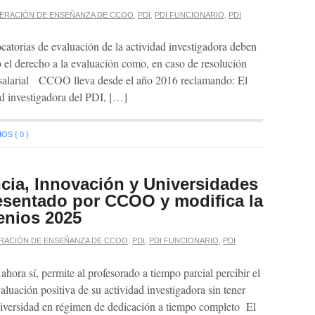
ERACIÓN DE ENSEÑANZA DE CCOO
,
PDI
,
PDI FUNCIONARIO
,
PDI
atorias de evaluación de la actividad investigadora deben
o el derecho a la evaluación como, en caso de resolución
 salarial CCOO lleva desde el año 2016 reclamando: El
ad investigadora del PDI, […]
S { 0 }
ncia, Innovación y Universidades
resentado por CCOO y modifica la
enios 2025
RACIÓN DE ENSEÑANZA DE CCOO
,
PDI
,
PDI FUNCIONARIO
,
PDI
hora sí, permite al profesorado a tiempo parcial percibir el
aluación positiva de su actividad investigadora sin tener
 universidad en régimen de dedicación a tiempo completo El