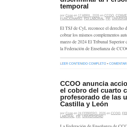
temporal
por
Ccoo
en
17 ABRIL, 2026
en
CCOO
,
CONVE
FUNCIONARIO
,
PDI LABORAL
,
PIF
,
UNIVERS
El TSJ de CyL reconoce el derecho de
cobrar los mismos complementos auton
marzo de 2024 El Tribunal Superior d
la Federación de Enseñanza de CCO
LEER CONTENIDO COMPLETO
•
COMENTARIO
CCOO anuncia accion
el cobro del cuarto
profesorado de las 
Castilla y León
por
Ccoo
en
24 FEBRERO, 2026
en
CCOO
,
FE
LABORAL
,
PIF
,
UNIVERSIDAD
La Federación de Enseñanza de CC