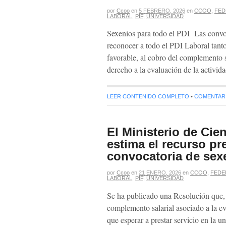
por
Ccoo
en
5 FEBRERO, 2026
en
CCOO
,
FED
LABORAL
,
PIF
,
UNIVERSIDAD
Sexenios para todo el PDI Las convoc
reconocer a todo el PDI Laboral tant
favorable, al cobro del complemento
derecho a la evaluación de la activid
LEER CONTENIDO COMPLETO
•
COMENTARIO
El Ministerio de Cie
estima el recurso p
convocatoria de sex
por
Ccoo
en
21 ENERO, 2026
en
CCOO
,
FEDE
LABORAL
,
PIF
,
UNIVERSIDAD
Se ha publicado una Resolución que, a
complemento salarial asociado a la ev
que esperar a prestar servicio en la