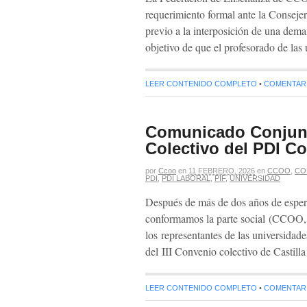
requerimiento formal ante la Conseje
previo a la interposición de una dema
objetivo de que el profesorado de la
LEER CONTENIDO COMPLETO
•
COMENTARIO
Comunicado Conjunt
Colectivo del PDI C
por
Ccoo
en
11 FEBRERO, 2026
en
CCOO
,
CO
PDI
,
PDI LABORAL
,
PIF
,
UNIVERSIDAD
Después de más de dos años de espera
conformamos la parte social (CCO
los representantes de las universidad
del III Convenio colectivo de Castill
LEER CONTENIDO COMPLETO
•
COMENTARIO