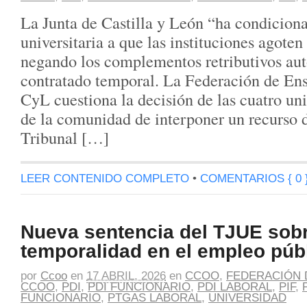
La Junta de Castilla y León “ha condiciona
universitaria a que las instituciones agoten 
negando los complementos retributivos au
contratado temporal. La Federación de 
CyL cuestiona la decisión de las cuatro un
de la comunidad de interponer un recurso d
Tribunal […]
LEER CONTENIDO COMPLETO
•
COMENTARIOS { 0 
Nueva sentencia del TJUE sobr
temporalidad en el empleo púb
por
Ccoo
en
17 ABRIL, 2026
en
CCOO
,
FEDERACIÓN 
CCOO
,
PDI
,
PDI FUNCIONARIO
,
PDI LABORAL
,
PIF
,
FUNCIONARIO
,
PTGAS LABORAL
,
UNIVERSIDAD