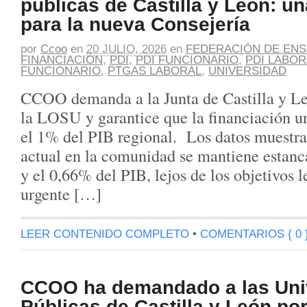
públicas de Castilla y León: u
para la nueva Consejería
por
Ccoo
en
20 JULIO, 2026
en
FEDERACIÓN DE EN
FINANCIACIÓN
,
PDI
,
PDI FUNCIONARIO
,
PDI LABOR
FUNCIONARIO
,
PTGAS LABORAL
,
UNIVERSIDAD
CCOO demanda a la Junta de Castilla y L
la LOSU y garantice que la financiación un
el 1% del PIB regional. Los datos muestra
actual en la comunidad se mantiene estanc
y el 0,66% del PIB, lejos de los objetivos l
urgente […]
LEER CONTENIDO COMPLETO
•
COMENTARIOS { 0 
CCOO ha demandado a las Uni
Públicas de Castilla y León po