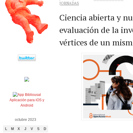
JORNADAS
Ciencia abierta y n
evaluación de la inv
vértices de un mis
Aplicación para iOS y
Android
octubre 2023
L
M
X
J
V
S
D