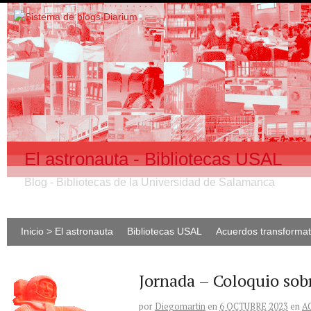
El astronauta - Bibliotecas USAL
Blog - Bibliotecas de la Universidad de Salamanca
Inicio > El astronauta
Bibliotecas USAL
Acuerdos transforma
Jornada – Coloquio sob
por
Diegomartin
en
6 OCTUBRE 2023
en
A