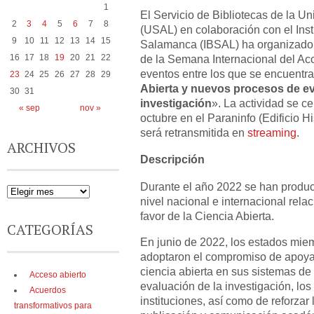
1
El Servicio de Bibliotecas de la 
2
3
4
5
6
7
8
(USAL) en colaboración con el Inst
9
10
11
12
13
14
15
Salamanca (IBSAL) ha organizado, 
16
17
18
19
20
21
22
de la Semana Internacional del Acc
eventos entre los que se encuentra
23
24
25
26
27
28
29
Abierta y nuevos procesos de ev
30
31
investigación
». La actividad se c
« sep
nov »
octubre en el Paraninfo (Edificio Hi
será retransmitida en
streaming
.
ARCHIVOS
Descripción
Durante el año 2022 se han produ
nivel nacional e internacional rel
favor de la Ciencia Abierta.
CATEGORÍAS
En junio de 2022, los estados mie
adoptaron el compromiso de apoyar
ciencia abierta en sus sistemas de
Acceso abierto
evaluación de la investigación, los
Acuerdos
instituciones, así como de reforza
transformativos para