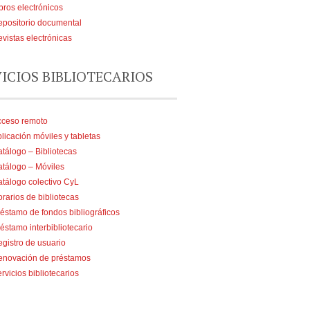
bros electrónicos
positorio documental
vistas electrónicas
VICIOS BIBLIOTECARIOS
cceso remoto
licación móviles y tabletas
tálogo – Bibliotecas
tálogo – Móviles
tálogo colectivo CyL
rarios de bibliotecas
éstamo de fondos bibliográficos
éstamo interbibliotecario
gistro de usuario
enovación de préstamos
rvicios bibliotecarios