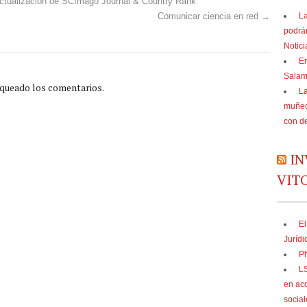
tualización de SCImago Journal & Country Rank
La
Comunicar ciencia en red
→
podrá
Notic
En
Sala
oqueado los comentarios.
La
muñec
con d
IN
VIT
El
Jurídi
Ph
LS
en acc
social