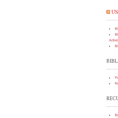
US
Bi
B
Activi
Bi
BIBL
Po
Re
REC
Ba