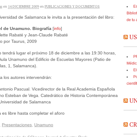
as
en
14 DICIEMBRE 2009
en
PUBLICACIONES Y DOCUMENTOS
Es
Biblio
versidad de Salamanca le invita a la presentación del libro:
de tu 
l de Unamuno. Biografía
[
info
]
lette Rabaté y Jean-Claude Rabaté
US
do por Taurus, 2009
o tendrá lugar el próximo 18 de diciembre a las 19:30 horas,
PR
 Aula Unamuno del Edificio de Escuelas Mayores (Patio de
Médic
las, 1, Salamanca).
El
Po
a los autores intervendrán:
cientí
Antonio Pascual. Vicedirector de la Real Academia Española
no Esteban de Vega. Catedrático de Historia Contemporánea
UN
 Universidad de Salamanca
 es libre hasta completar el aforo
CR
,
Presentaciones
,
Unamuno