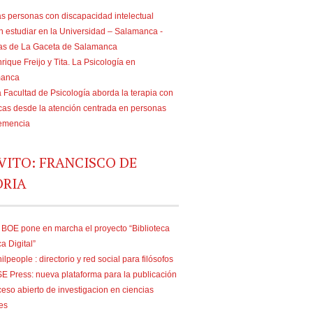
s personas con discapacidad intelectual
n estudiar en la Universidad – Salamanca -
ias de La Gaceta de Salamanca
rique Freijo y Tita. La Psicología en
manca
 Facultad de Psicología aborda la terapia con
as desde la atención centrada en personas
emencia
VITO: FRANCISCO DE
ORIA
 BOE pone en marcha el proyecto “Biblioteca
ca Digital”
ilpeople : directorio y red social para filósofos
E Press: nueva plataforma para la publicación
eso abierto de investigacion en ciencias
es