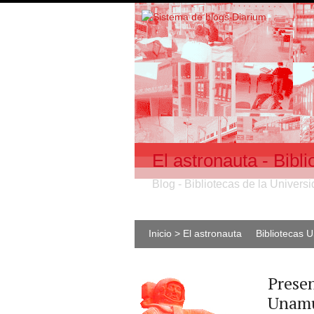
El astronauta - Bib
Blog - Bibliotecas de la Univer
Inicio > El astronauta
Bibliotecas 
Presen
Unamu