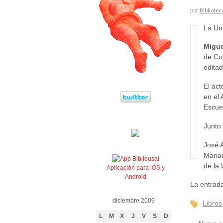
por
Bibliotec
La Uni
Migue
de Co
edita
El act
en el
Escue
Junto 
José 
Maria
de la
Aplicación para iOS y
Android
La entrada
diciembre 2009
Libros
L
M
X
J
V
S
D