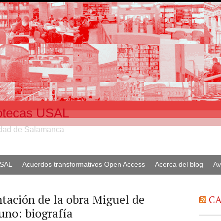
liotecas USAL
sidad de Salamanca
USAL
Acuerdos transformativos Open Access
Acerca del blog
Av
tación de la obra Miguel de
CA
no: biografía