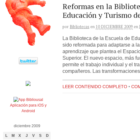
Reformas en la Bibliote
Educación y Turismo de
por
Bibliotecas
en
10 DICIEMBRE 2009
en
La Biblioteca de la Escuela de Ed
sido reformada para adaptarse a l
aprendizaje que plantea el Espac
Superior. El nuevo espacio, más fun
permite el trabajo individual y el t
compañeros. Las transformaciones 
LEER CONTENIDO COMPLETO
•
COM
Aplicación para iOS y
Android
diciembre 2009
L
M
X
J
V
S
D