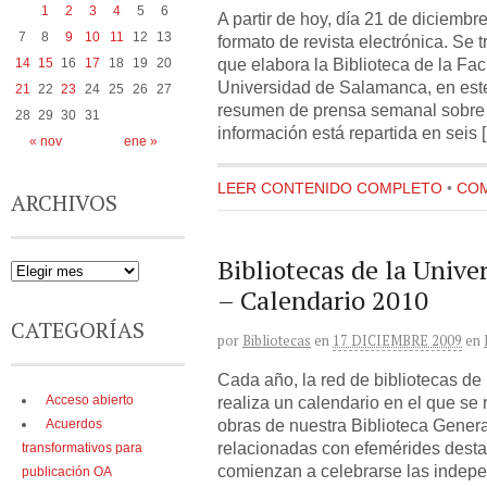
1
2
3
4
5
6
A partir de hoy, día 21 de diciemb
7
8
9
10
11
12
13
formato de revista electrónica. Se t
que elabora la Biblioteca de la Fac
14
15
16
17
18
19
20
Universidad de Salamanca, en este
21
22
23
24
25
26
27
resumen de prensa semanal sobre n
28
29
30
31
información está repartida en seis 
« nov
ene »
LEER CONTENIDO COMPLETO
•
COM
ARCHIVOS
Bibliotecas de la Univ
– Calendario 2010
CATEGORÍAS
por
Bibliotecas
en
17 DICIEMBRE 2009
en
Cada año, la red de bibliotecas d
Acceso abierto
realiza un calendario en el que se
obras de nuestra Biblioteca Genera
Acuerdos
relacionadas con efemérides dest
transformativos para
comienzan a celebrarse las indepe
publicación OA