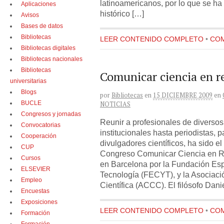
latinoamericanos, por lo que se ha 
Aplicaciones
histórico […]
Avisos
Bases de datos
Bibliotecas
LEER CONTENIDO COMPLETO
•
COM
Bibliotecas digitales
Bibliotecas nacionales
Bibliotecas
Comunicar ciencia en r
universitarias
Blogs
por
Bibliotecas
en
15 DICIEMBRE 2009
en
BUCLE
NOTICIAS
Congresos y jornadas
Reunir a profesionales de diverso
Convocatorias
institucionales hasta periodistas, 
Cooperación
divulgadores científicos, ha sido el 
CUP
Congreso Comunicar Ciencia en 
Cursos
en Barcelona por la Fundación Esp
ELSEVIER
Tecnología (FECYT), y la Asociac
Empleo
Científica (ACCC). El filósofo Danie
Encuestas
Exposiciones
LEER CONTENIDO COMPLETO
•
COM
Formación