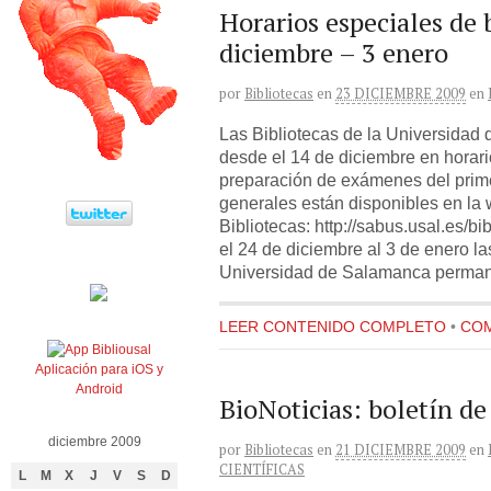
Horarios especiales de 
diciembre – 3 enero
por
Bibliotecas
en
23 DICIEMBRE 2009
en
Las Bibliotecas de la Universidad
desde el 14 de diciembre en horari
preparación de exámenes del prime
generales están disponibles en la 
Bibliotecas: http://sabus.usal.es/bi
el 24 de diciembre al 3 de enero l
Universidad de Salamanca perman
LEER CONTENIDO COMPLETO
•
COM
Aplicación para iOS y
Android
BioNoticias: boletín de
diciembre 2009
por
Bibliotecas
en
21 DICIEMBRE 2009
en
CIENTÍFICAS
L
M
X
J
V
S
D