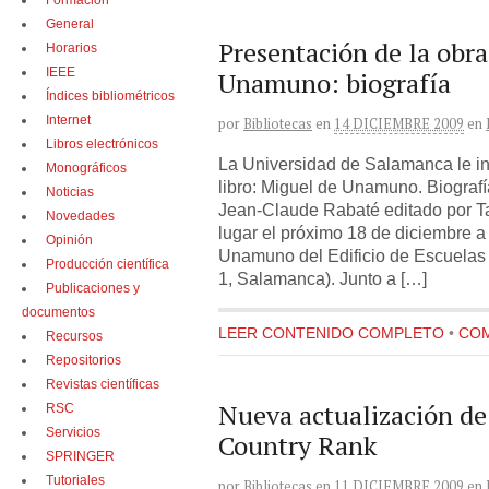
Formación
General
Presentación de la obr
Horarios
IEEE
Unamuno: biografía
Índices bibliométricos
Internet
por
Bibliotecas
en
14 DICIEMBRE 2009
en
Libros electrónicos
La Universidad de Salamanca le inv
Monográficos
libro: Miguel de Unamuno. Biografía
Noticias
Jean-Claude Rabaté editado por Ta
Novedades
lugar el próximo 18 de diciembre a 
Opinión
Unamuno del Edificio de Escuelas
Producción científica
1, Salamanca). Junto a […]
Publicaciones y
documentos
LEER CONTENIDO COMPLETO
•
COM
Recursos
Repositorios
Revistas científicas
Nueva actualización d
RSC
Servicios
Country Rank
SPRINGER
Tutoriales
por
Bibliotecas
en
11 DICIEMBRE 2009
en