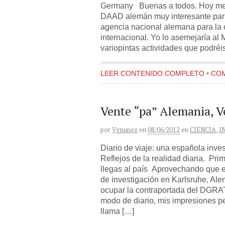
Germany Buenas a todos. Hoy me h
DAAD alemán muy interesante para
agencia nacional alemana para la
internacional. Yo lo asemejaría al
variopintas actividades que podréi
LEER CONTENIDO COMPLETO
•
COM
Vente “pa” Alemania, Ve
por
Vgnunez
en
08/06/2012
en
CIENCIA
,
I
Diario de viaje: una española inves
Reflejos de la realidad diaria. Pr
llegas al país Aprovechando que e
de investigación en Karlsruhe, Ale
ocupar la contraportada del DGRATIS
modo de diario, mis impresiones p
llama […]