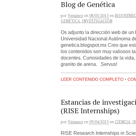
Blog de Genética
por
Vgnunez
en
08/05/2013
en
BIOQUÍMI
GENÉTICA
,
INVESTIGACIÓN
Os adjunto la dirección web de un 
Universidad Nacional Autónoma de 
genetica.blogspot.mx Creo que es
los contenidos son muy valiosos t
docentes. Curiosidades de la vida,
granito de arena. Servus!
LEER CONTENIDO COMPLETO
•
COM
Estancias de investiga
(RISE Internships)
por
Vgnunez
en
09/04/2013
en
CIENCIA
,
I
RISE Research Internships in Scie