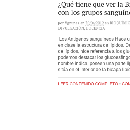
¿Qué tiene que ver la 
con los grupos sanguín
por
Vgnunez
en
30/04/2012
en
BIOQUÍMI
DIVULGACIÓN
,
DOCENCIA
Los Antígenos sanguíneos Hace un
en clase la estructura de lípidos. 
de lípidos, hice referencia a los gl
podemos destacar los glucoesfingo
nombre indica, poseen una parte líp
sitúa en el interior de la bicapa lipí
LEER CONTENIDO COMPLETO
•
COM