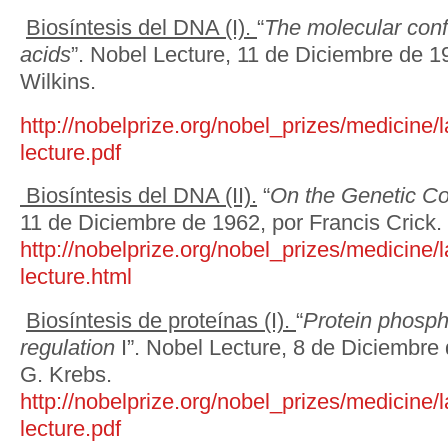
Biosíntesis del DNA (I).
“
The molecular confi
acids
”. Nobel Lecture, 11 de Diciembre de 1
Wilkins.
http://nobelprize.org/nobel_prizes/medicine/
lecture.pdf
Biosíntesis del DNA (II).
“
On the Genetic C
11 de Diciembre de 1962, por Francis Crick.
http://nobelprize.org/nobel_prizes/medicine/
lecture.html
Biosíntesis de proteínas (I).
“
Protein phospho
regulation
I”. Nobel Lecture, 8 de Diciembre
G. Krebs.
http://nobelprize.org/nobel_prizes/medicine/
lecture.pdf