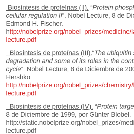
Biosíntesis de proteínas (II).
“
Protein phosp
cellular regulation II
”. Nobel Lecture, 8 de D
Edmond H. Fischer.
h
ttp://nobelprize.org/nobel_prizes/medicine/
lecture.pdf
Biosíntesis de proteínas (III).
“
The ubiquitin 
degradation and some of its roles in the contro
cycle
”. Nobel Lecture, 8 de Diciembre de 20
Hershko.
http://nobelprize.org/nobel_prizes/chemistry
lecture.pdf
Biosíntesis de proteínas (IV).
“
Protein targe
8 de Diciembre de 1999, por Günter Blobel.
http://static.nobelprize.org/nobel_prizes/med
lecture.pdf