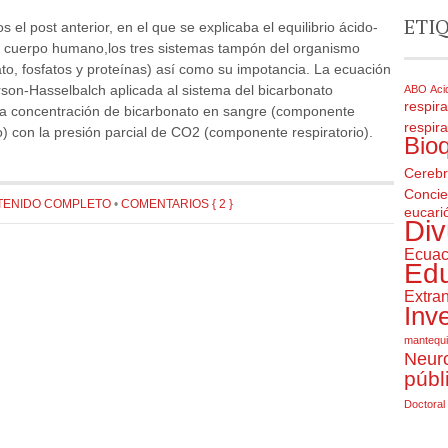
ETI
el post anterior, en el que se explicaba el equilibrio ácido-
l cuerpo humano,los tres sistemas tampón del organismo
to, fosfatos y proteínas) así como su impotancia. La ecuación
son-Hasselbalch aplicada al sistema del bicarbonato
ABO
Aci
respira
 la concentración de bicarbonato en sangre (componente
respira
) con la presión parcial de CO2 (componente respiratorio).
Bio
Cereb
Concie
TENIDO COMPLETO
•
COMENTARIOS { 2 }
eucarió
Div
Ecuac
Ed
Extran
Inv
mantequi
Neuro
públ
Doctoral