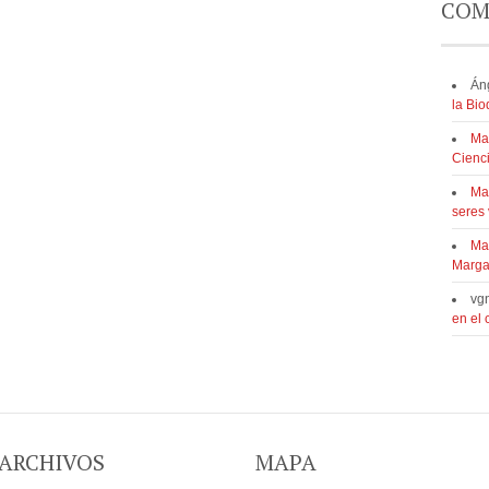
COM
Án
la Bi
Ma
Cienc
Ma
seres 
Ma
Marga
vg
en el
ARCHIVOS
MAPA