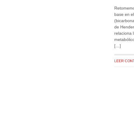
Retomemos 
base en e
(bicarbona
de Hender
relaciona
metabólico
[…]
LEER CON