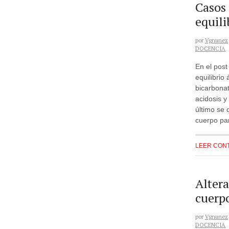
Casos 
equili
por
Vgnunez
DOCENCIA
En el post
equilibrio
bicarbonat
acidosis y
último se
cuerpo par
LEER CON
Altera
cuerp
por
Vgnunez
DOCENCIA