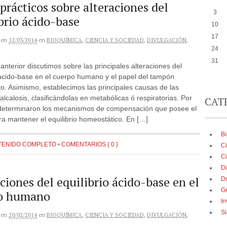
prácticos sobre alteraciones del
3
brio ácido-base
10
17
en
12/03/2014
en
BIOQUÍMICA
,
CIENCIA Y SOCIEDAD
,
DIVULGACIÓN
,
24
31
 anterior discutimos sobre las principales alteraciones del
 ácido-base en el cuerpo humano y el papel del tampón
o. Asimismo, establecimos las principales causas de las
 alcalosis, clasificándolas en metabólicas ó respiratorias. Por
CAT
 determinaron los mecanismos de compensación que posee el
a mantener el equilibrio homeostático. En […]
B
TENIDO COMPLETO
•
COMENTARIOS { 0 }
Ci
Ci
Di
ciones del equilibrio ácido-base en el
D
G
o humano
In
Si
en
20/02/2014
en
BIOQUÍMICA
,
CIENCIA Y SOCIEDAD
,
DIVULGACIÓN
,