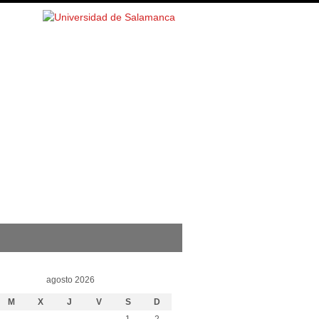
agosto 2026
M
X
J
V
S
D