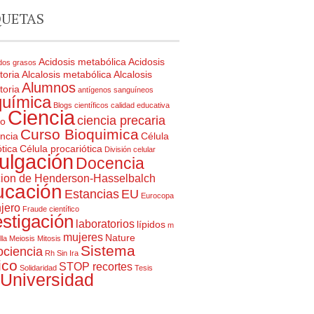
QUETAS
Acidosis metabólica
Acidosis
dos grasos
toria
Alcalosis metabólica
Alcalosis
Alumnos
toria
antígenos sanguíneos
química
Blogs científicos
calidad educativa
Ciencia
ciencia precaria
ro
Curso Bioquimica
ncia
Célula
tica
Célula procariótica
División celular
ulgación
Docencia
ion de Henderson-Hasselbalch
ucación
Estancias
EU
Eurocopa
jero
Fraude científico
estigación
laboratorios
lípidos
m
mujeres
Nature
lla
Meiosis
Mitosis
Sistema
ciencia
Rh
Sin Ira
ico
STOP recortes
Solidaridad
Tesis
Universidad