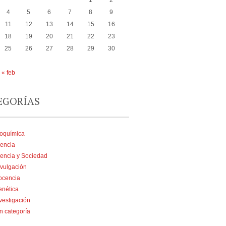
1
2
4
5
6
7
8
9
11
12
13
14
15
16
18
19
20
21
22
23
25
26
27
28
29
30
« feb
EGORÍAS
ioquímica
encia
encia y Sociedad
vulgación
ocencia
enética
vestigación
n categoría