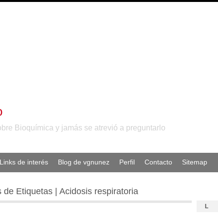
o
obre Bioquímica y jamás se atrevió a preguntarlo
Links de interés
Blog de vgnunez
Perfil
Contacto
Sitemap
 de Etiquetas | Acidosis respiratoria
L