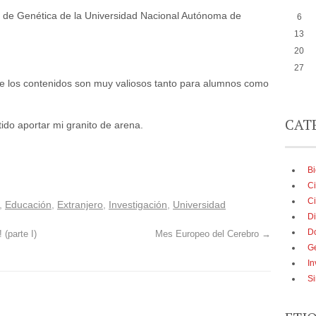
g de Genética de la Universidad Nacional Autónoma de
6
13
20
27
e los contenidos son muy valiosos tanto para alumnos como
CAT
ido aportar mi granito de arena.
B
Ci
Ci
,
Educación
,
Extranjero
,
Investigación
,
Universidad
Di
D
(parte I)
Mes Europeo del Cerebro
→
G
In
Si