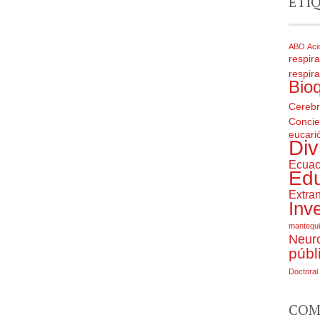
ETI
ABO
Aci
respira
respira
Bio
Cereb
Concie
eucarió
Div
Ecuac
Ed
Extran
Inv
mantequi
Neuro
públ
Doctoral
COM