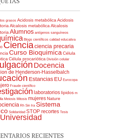
QUETAS
Acidosis metabólica
Acidosis
dos grasos
toria
Alcalosis metabólica
Alcalosis
Alumnos
toria
antígenos sanguíneos
química
Blogs científicos
calidad educativa
Ciencia
ciencia precaria
ro
Curso Bioquimica
ncia
Célula
tica
Célula procariótica
División celular
ulgación
Docencia
ion de Henderson-Hasselbalch
ucación
Estancias
EU
Eurocopa
jero
Fraude científico
estigación
laboratorios
lípidos
m
mujeres
Nature
lla
Meiosis
Mitosis
Sistema
ciencia
Rh
Sin Ira
ico
STOP recortes
Solidaridad
Tesis
Universidad
ENTARIOS RECIENTES