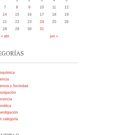
1
2
3
4
5
7
8
9
10
11
12
14
15
16
17
18
19
21
22
23
24
25
26
28
29
30
31
« abr
jun »
EGORÍAS
ioquímica
encia
encia y Sociedad
vulgación
ocencia
enética
vestigación
n categoría