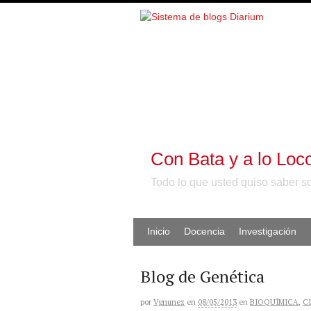
Con Bata y a lo Loc
Todo lo que usted quiso saber s
Inicio
Docencia
Investigación
Blog de Genética
por
Vgnunez
en
08/05/2013
en
BIOQUÍMICA
,
C