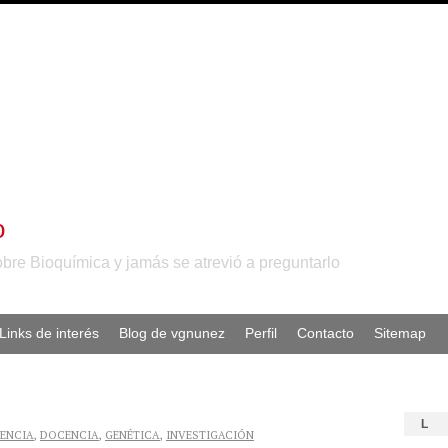
o
obre Bioquímica y jamás se atrevió a preguntarlo
Links de interés
Blog de vgnunez
Perfil
Contacto
Sitemap
L
IENCIA
,
DOCENCIA
,
GENÉTICA
,
INVESTIGACIÓN