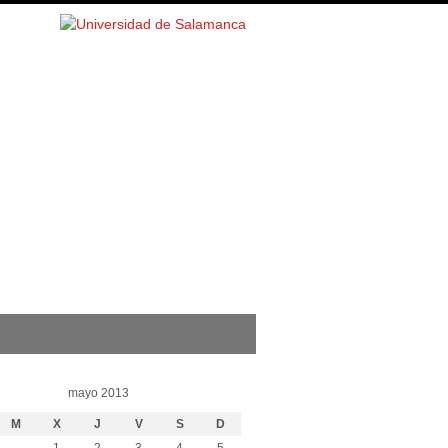
mayo 2013
M
X
J
V
S
D