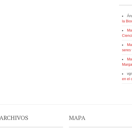
Án
la Bi
Ma
Cienc
Ma
seres 
Ma
Marga
vg
en el
ARCHIVOS
MAPA