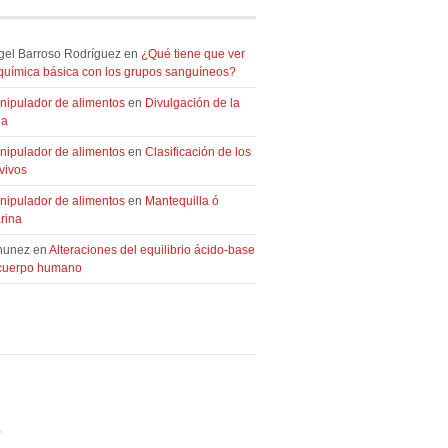
gel Barroso Rodríguez en
¿Qué tiene que ver
oquímica básica con los grupos sanguíneos?
nipulador de alimentos
en
Divulgación de la
ia
nipulador de alimentos
en
Clasificación de los
vivos
nipulador de alimentos
en
Mantequilla ó
rina
nunez en
Alteraciones del equilibrio ácido-base
 cuerpo humano