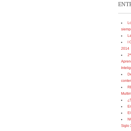
ENT
Lo
siemp
La
I 
2014
2ª
Aprend
Inteli
De
conten
RE
Multi
¿S
E
El
N
Siglo 