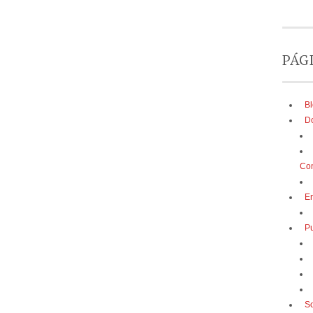
PÁG
B
D
Con
E
Pu
So