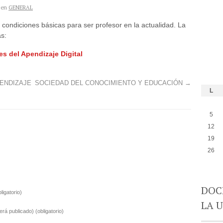
en
GENERAL
condiciones básicas para ser profesor en la actualidad. La
as:
del Apendizaje Digital
RENDIZAJE
SOCIEDAD DEL CONOCIMIENTO Y EDUCACIÓN
→
L
5
12
19
26
DOC
bligatorio)
LA 
será publicado)
(obligatorio)