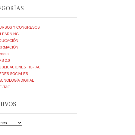
EGORÍAS
URSOS Y CONGRESOS
-LEARNING
DUCACIÓN
ORMACIÓN
eneral
MS 2.0
UBLICACIONES TIC-TAC
EDES SOCIALES
ECNOLOGÍA DIGITAL
IC-TAC
HIVOS