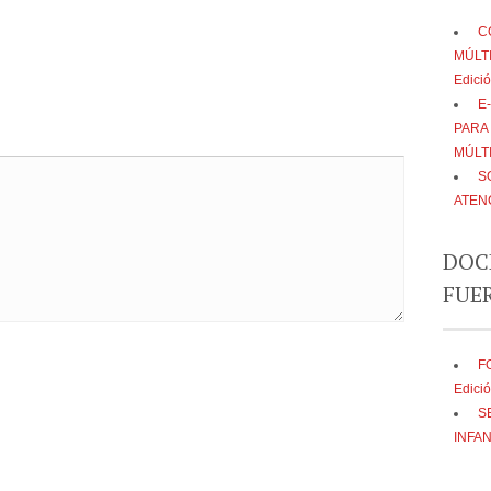
C
MÚLTI
Edició
E
PARA
MÚLTI
S
ATENC
DOC
FUE
F
Edició
S
INFA