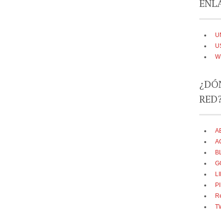
ENLA
U
U
W
¿DÓ
RED
A
A
B
G
L
P
R
T