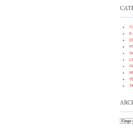
CAT
C
E
E
F
G
L
P
R
T
T
ARC