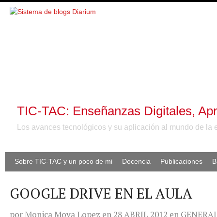
TIC-TAC: Enseñanzas Digitales, Apr
Los avances tecnológicos y su aplicación al mundo de la 
Sobre TIC-TAC y un poco de mi
Docencia
Publicaciones
B
GOOGLE DRIVE EN EL AULA
por
Monica Moya Lopez
en
28 ABRIL 2012
en
GENERA