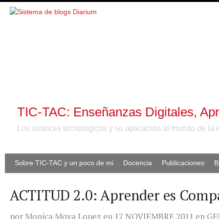
TIC-TAC: Enseñanzas Digitales, Apr
Los avances tecnológicos y su aplicación al mundo de la 
Sobre TIC-TAC y un poco de mi
Docencia
Publicaciones
B
ACTITUD 2.0: Aprender es Compa
por
Monica Moya Lopez
en
17 NOVIEMBRE 2011
en
GE