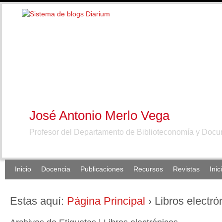
José Antonio Merlo Vega
Profesor del Departamento de Biblioteconomía y Doc
Inicio
Docencia
Publicaciones
Recursos
Revistas
Inic
Estas aquí:
Página Principal
›
Libros electró