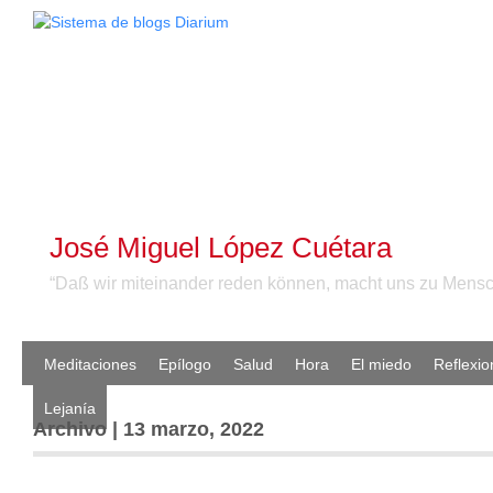
José Miguel López Cuétara
“Daß wir miteinander reden können, macht uns zu Mensc
Meditaciones
Epílogo
Salud
Hora
El miedo
Reflexio
Lejanía
Archivo | 13 marzo, 2022