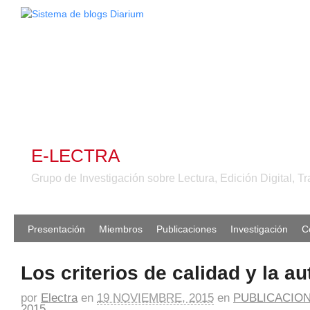
E-LECTRA
Grupo de Investigación sobre Lectura, Edición Digital, Tr
Presentación
Miembros
Publicaciones
Investigación
C
Los criterios de calidad y la a
por
Electra
en
19 NOVIEMBRE, 2015
en
PUBLICACIO
2015