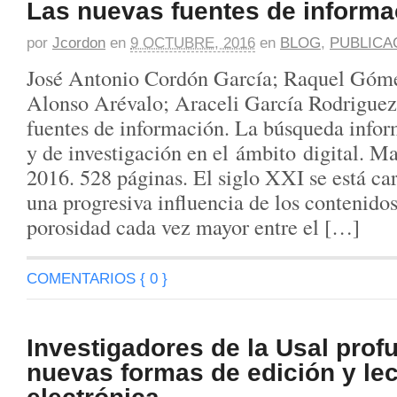
Las nuevas fuentes de informa
por
Jcordon
en
9 OCTUBRE, 2016
en
BLOG
,
PUBLICA
José Antonio Cordón García; Raquel Góme
Alonso Arévalo; Araceli García Rodrigue
fuentes de información. La búsqueda info
y de investigación en el ámbito digital. M
2016. 528 páginas. El siglo XXI se está ca
una progresiva influencia de los contenidos
porosidad cada vez mayor entre el […]
COMENTARIOS { 0 }
Investigadores de la Usal prof
nuevas formas de edición y lec
electrónica