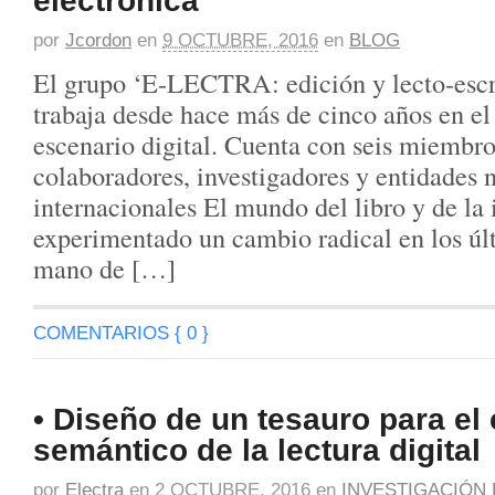
por
Jcordon
en
9 OCTUBRE, 2016
en
BLOG
El grupo ‘E-LECTRA: edición y lecto-escrit
trabaja desde hace más de cinco años en el 
escenario digital. Cuenta con seis miembro
colaboradores, investigadores y entidades 
internacionales El mundo del libro y de la
experimentado un cambio radical en los úl
mano de […]
COMENTARIOS { 0 }
• Diseño de un tesauro para e
semántico de la lectura digital
por
Electra
en
2 OCTUBRE, 2016
en
INVESTIGACIÓN 