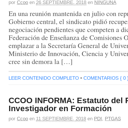
por
Ccoo
en
26 SEPTIEMBRE, 2018
en
NINGUNA
En una reunión mantenida en julio con rep
Gobierno central, el sindicato pidió recupe
negociación pendientes que competen a dic
Federación de Enseñanza de Comisiones O
emplazar a la Secretaría General de Unive
Ministerio de Innovación, Ciencia y Univer
cree sin demora la […]
LEER CONTENIDO COMPLETO
•
COMENTARIOS { 0 
CCOO INFORMA: Estatuto del 
Investigador en Formación
por
Ccoo
en
11 SEPTIEMBRE, 2018
en
PDI
,
PTGAS