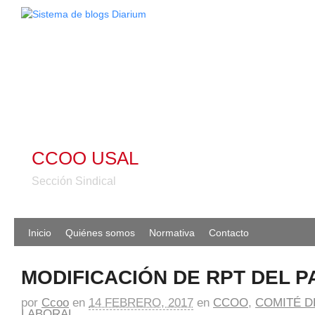
CCOO USAL
Sección Sindical
Inicio
Quiénes somos
Normativa
Contacto
MODIFICACIÓN DE RPT DEL 
por
Ccoo
en
14 FEBRERO, 2017
en
CCOO
,
COMITÉ D
LABORAL