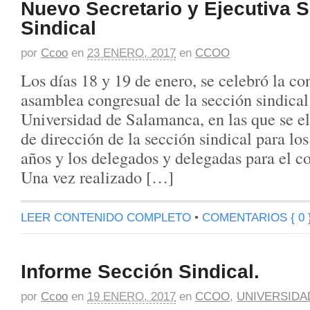
Nuevo Secretario y Ejecutiva 
Sindical
por
Ccoo
en
23 ENERO, 2017
en
CCOO
Los días 18 y 19 de enero, se celebró la co
asamblea congresual de la sección sindic
Universidad de Salamanca, en las que se el
de dirección de la sección sindical para lo
años y los delegados y delegadas para el c
Una vez realizado […]
LEER CONTENIDO COMPLETO
•
COMENTARIOS { 0 
Informe Sección Sindical.
por
Ccoo
en
19 ENERO, 2017
en
CCOO
,
UNIVERSIDA