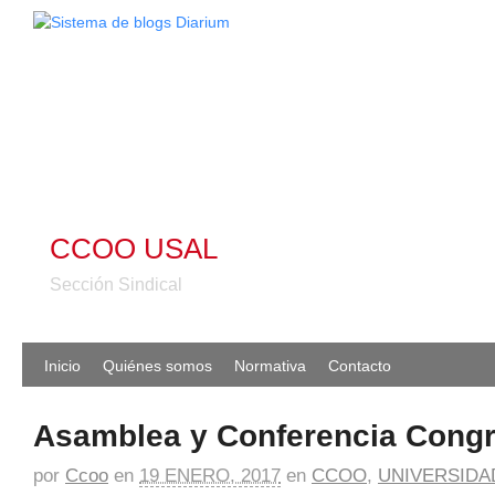
CCOO USAL
Sección Sindical
Inicio
Quiénes somos
Normativa
Contacto
Asamblea y Conferencia Congr
por
Ccoo
en
19 ENERO, 2017
en
CCOO
,
UNIVERSIDA