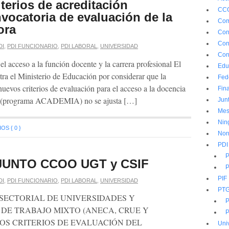
terios de acreditación
CC
nvocatoria de evaluación de la
Com
ora
Con
Con
DI
,
PDI FUNCIONARIO
,
PDI LABORAL
,
UNIVERSIDAD
Con
 el acceso a la función docente y la carrera profesional El
Edu
ntra el Ministerio de Educación por considerar que la
Fed
uevos criterios de evaluación para el acceso a la docencia
Fin
rio (programa ACADEMIA) no se ajusta […]
Jun
Mes
Nin
S { 0 }
Nor
PDI
P
UNTO CCOO UGT y CSIF
P
PIF
DI
,
PDI FUNCIONARIO
,
PDI LABORAL
,
UNIVERSIDAD
PT
SECTORIAL DE UNIVERSIDADES Y
P
DE TRABAJO MIXTO (ANECA, CRUE Y
P
LOS CRITERIOS DE EVALUACIÓN DEL
Uni