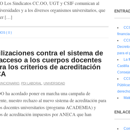
s Sindicatos CC.OO, UGT y CSIF comunican al
iversidades y a los diversos organismos universitarios, que
ENTRAD
er […]
CCO
S { 0 }
financi
CCO
Decreto
zaciones contra el sistema de
para el 
 acceso a los cuerpos docentes
La 
ra los criterios de acreditación
Castilla
CA
Conseje
CCO
FUNCIONARIO
,
PDI LABORAL
,
UNIVERSIDAD
Públicas
derecho
O ha acordado poner en marcha una campaña de
Matr
nte, nuestro rechazo al nuevo sistema de acreditación para
rios docentes universitarios (programa ACADEMIA) y
ENLACE
erios de acreditación impuestos por ANECA que han
Con