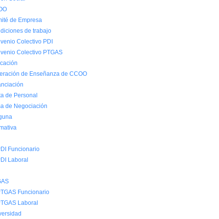
OO
ité de Empresa
diciones de trabajo
venio Colectivo PDI
venio Colectivo PTGAS
cación
eración de Enseñanza de CCOO
anciación
ta de Personal
a de Negociación
guna
mativa
DI Funcionario
DI Laboral
GAS
TGAS Funcionario
TGAS Laboral
versidad