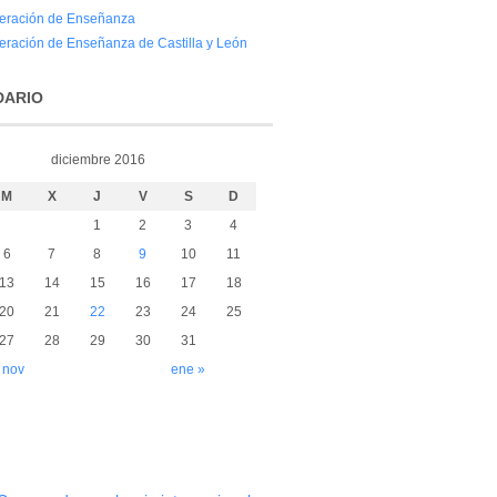
eración de Enseñanza
eración de Enseñanza de Castilla y León
DARIO
diciembre 2016
M
X
J
V
S
D
1
2
3
4
6
7
8
9
10
11
13
14
15
16
17
18
20
21
22
23
24
25
27
28
29
30
31
 nov
ene »