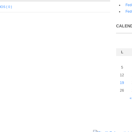
Fed
S { 0 }
Fed
CALEN
L
5
12
19
26
«
Política de privacidad