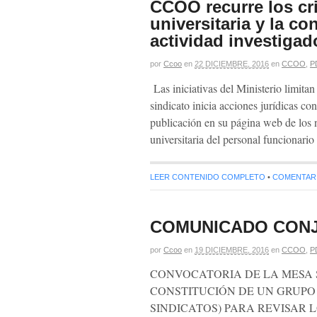
CCOO recurre los cri
universitaria y la co
actividad investigad
por
Ccoo
en
22 DICIEMBRE, 2016
en
CCOO
,
P
Las iniciativas del Ministerio limitan
sindicato inicia acciones jurídicas co
publicación en su página web de los n
universitaria del personal funciona
LEER CONTENIDO COMPLETO
•
COMENTARIO
COMUNICADO CONJ
por
Ccoo
en
19 DICIEMBRE, 2016
en
CCOO
,
P
CONVOCATORIA DE LA MESA 
CONSTITUCIÓN DE UN GRUPO 
SINDICATOS) PARA REVISAR 