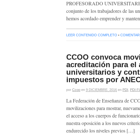
PROFESORADO UNIVERSITARIO Lo
conjunto de los trabajadores de las un
hemos acordado emprender y manten
LEER CONTENIDO COMPLETO
•
COMENTARIO
CCOO convoca movili
acreditación para el
universitarios y cont
impuestos por ANE
por
Ccoo
en
9 DICIEMBRE, 2016
en
PDI
,
PDI 
La Federación de Enseñanza de CCO
movilizaciones para mostrar, nuevame
el acceso a los cuerpos de funciona
nuestra oposición a los nuevos crit
endurecido los niveles previos […]