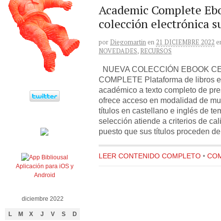
Academic Complete Ebo
colección electrónica s
por
Diegomartin
en
21 DICIEMBRE 2022
e
NOVEDADES
,
RECURSOS
NUEVA COLECCIÓN EBOOK C
COMPLETE Plataforma de libros el
académico a texto completo de pre
ofrece acceso en modalidad de mu
títulos en castellano e inglés de te
selección atiende a criterios de ca
puesto que sus títulos proceden d
LEER CONTENIDO COMPLETO
•
COM
Aplicación para iOS y
Android
diciembre 2022
L
M
X
J
V
S
D