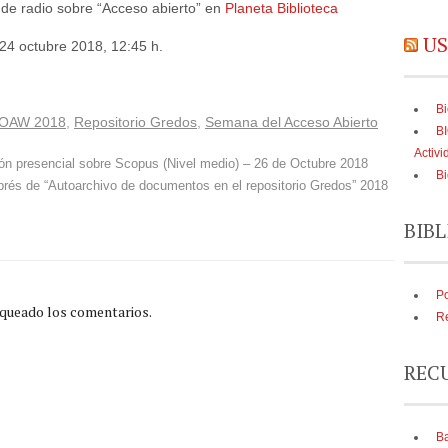
 de radio sobre “Acceso abierto” en
Planeta Biblioteca
US
24 octubre 2018, 12:45 h.
Bi
OAW 2018
,
Repositorio Gredos
,
Semana del Acceso Abierto
B
Activi
n presencial sobre Scopus (Nivel medio) – 26 de Octubre 2018
Bi
prés de “Autoarchivo de documentos en el repositorio Gredos” 2018
BIBL
Po
oqueado los comentarios.
Re
REC
Ba