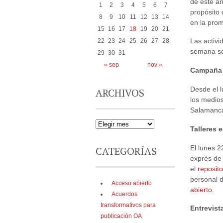
de este añ
1
2
3
4
5
6
7
propósito 
8
9
10
11
12
13
14
en la prom
15
16
17
18
19
20
21
Las activi
22
23
24
25
26
27
28
semana so
29
30
31
« sep
nov »
Campaña d
Desde el l
ARCHIVOS
los medios
Salamanc
Talleres 
El lunes 2
CATEGORÍAS
exprés de
el
reposit
personal 
Acceso abierto
abierto
.
Acuerdos
transformativos para
Entrevist
publicación OA