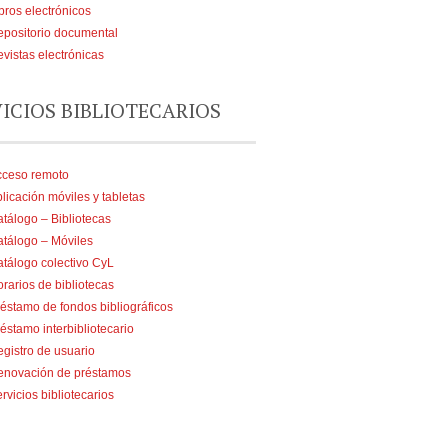
bros electrónicos
positorio documental
vistas electrónicas
VICIOS BIBLIOTECARIOS
cceso remoto
licación móviles y tabletas
tálogo – Bibliotecas
tálogo – Móviles
tálogo colectivo CyL
rarios de bibliotecas
éstamo de fondos bibliográficos
éstamo interbibliotecario
gistro de usuario
enovación de préstamos
rvicios bibliotecarios