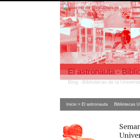
El astronauta - Bib
Blog - Bibliotecas de la Univer
Inicio > El astronauta
Bibliotecas 
Seman
Unive