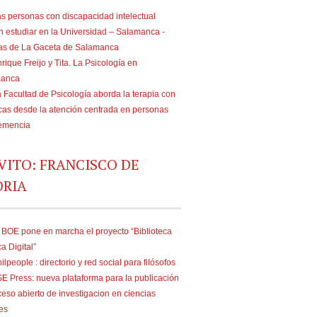
s personas con discapacidad intelectual
n estudiar en la Universidad – Salamanca -
ias de La Gaceta de Salamanca
rique Freijo y Tita. La Psicología en
manca
 Facultad de Psicología aborda la terapia con
as desde la atención centrada en personas
emencia
VITO: FRANCISCO DE
ORIA
 BOE pone en marcha el proyecto “Biblioteca
ca Digital”
ilpeople : directorio y red social para filósofos
E Press: nueva plataforma para la publicación
eso abierto de investigacion en ciencias
es