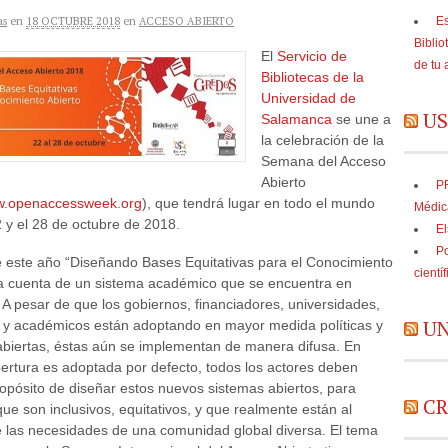
as
en
18 OCTUBRE 2018
en
ACCESO ABIERTO
Es
Biblio
El
Servicio de
de tu 
Bibliotecas de la
Universidad de
US
Salamanca
se une a
la celebración de la
Semana del Acceso
Abierto
PR
ww.openaccessweek.org
), que tendrá lugar en todo el mundo
Médic
2 y el 28 de octubre de 2018.
El
Po
e este año “Diseñando Bases Equitativas para el Conocimiento
cientí
da cuenta de un sistema académico que se encuentra en
. A pesar de que los gobiernos, financiadores, universidades,
UN
es y académicos están adoptando en mayor medida políticas y
abiertas, éstas aún se implementan de manera difusa. En
pertura es adoptada por defecto, todos los actores deben
ropósito de diseñar estos nuevos sistemas abiertos, para
CR
ue son inclusivos, equitativos, y que realmente están al
e las necesidades de una comunidad global diversa. El tema