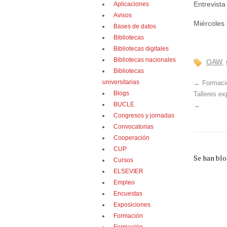
Entrevista
Aplicaciones
Avisos
Miércoles 
Bases de datos
Bibliotecas
Bibliotecas digitales
Bibliotecas nacionales
OAW
,
Bibliotecas
universitarias
←
Formació
Blogs
Talleres ex
BUCLE
→
Congresos y jornadas
Convocatorias
Cooperación
CUP
Se han bl
Cursos
ELSEVIER
Empleo
Encuestas
Exposiciones
Formación