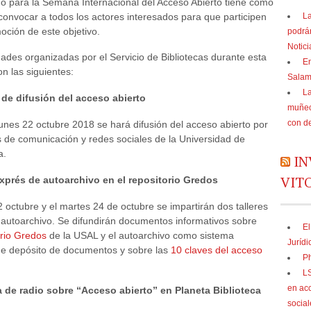
o para la Semana Internacional del Acceso Abierto tiene como
convocar a todos los actores interesados para que participen
La
oción de este objetivo.
podrá
Notic
dades organizadas por el Servicio de Bibliotecas durante esta
En
n las siguientes:
Sala
La
e difusión del acceso abierto
muñec
con d
unes 22 octubre 2018 se hará difusión del acceso abierto por
 de comunicación y redes sociales de la Universidad de
a.
IN
VIT
exprés de autoarchivo en el repositorio Gredos
2 octubre y el martes 24 de octubre se impartirán dos talleres
 autoarchivo. Se difundirán documentos informativos sobre
El
orio Gredos
de la USAL y el autoarchivo como sistema
Jurídi
de depósito de documentos y sobre las
10 claves del acceso
Ph
LS
en acc
a de radio sobre “Acceso abierto” en Planeta Biblioteca
social