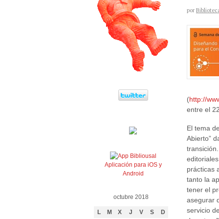
por
Bibliotec
(
http://w
entre el 2
El tema d
Abierto” 
transición
editorial
Aplicación para iOS y
prácticas 
Android
tanto la a
tener el p
octubre 2018
asegurar q
servicio d
L
M
X
J
V
S
D