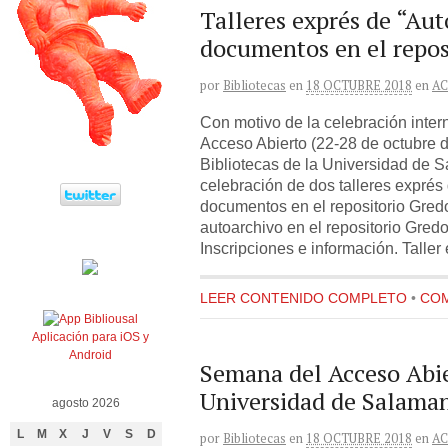
Talleres exprés de “Aut
documentos en el repos
por
Bibliotecas
en
18 OCTUBRE 2018
en
AC
Con motivo de la celebración inte
Acceso Abierto (22-28 de octubre d
Bibliotecas de la Universidad de
celebración de dos talleres exprés
documentos en el repositorio Gredo
autoarchivo en el repositorio Gred
Inscripciones e información. Taller
LEER CONTENIDO COMPLETO
•
COM
Aplicación para iOS y
Android
Semana del Acceso Abie
Universidad de Salama
agosto 2026
L
M
X
J
V
S
D
por
Bibliotecas
en
18 OCTUBRE 2018
en
AC