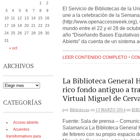
1
2
El Servicio de Bibliotecas de la 
3
4
5
6
7
8
9
une a la celebración de la Semana
10
11
12
13
14
15
16
(http://www.openaccessweek.org), q
17
18
19
20
21
22
23
mundo entre el 22 y el 28 de octub
24
25
26
27
28
29
30
año “Diseñando Bases Equitativas
Abierto” da cuenta de un sistema 
31
« oct
LEER CONTENIDO COMPLETO
•
COM
ARCHIVOS
La Biblioteca General H
rico fondo antiguo a tra
Virtual Miguel de Cerv
CATEGORÍAS
por
Bibliotecas
en
13 MARZO 2014
en
BIB
Fuente: Sala de prensa – Comunic
Acceso abierto
Salamanca La Biblioteca General H
Acuerdos
de febrero con su propio espacio de
transformativos para