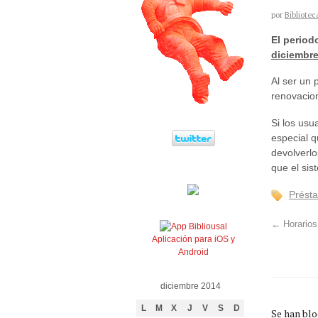
por
Bibliotec
El period
diciembre
Al ser un 
renovacion
Si los usu
especial 
devolverlo
que el sis
Prést
←
Horarios
Aplicación para iOS y
Android
diciembre 2014
L
M
X
J
V
S
D
Se han bl