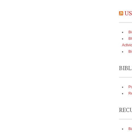
US
Bi
B
Activi
Bi
BIBL
Po
Re
REC
Ba