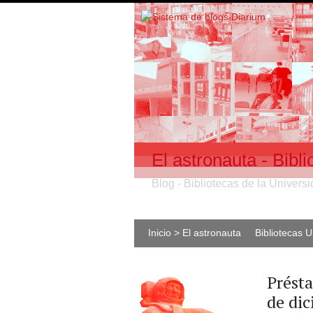
El astronauta - Bib
Blog - Bibliotecas de la Univer
Inicio > El astronauta
Bibliotecas 
Prést
de dic