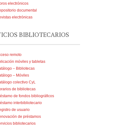
bros electrónicos
positorio documental
vistas electrónicas
VICIOS BIBLIOTECARIOS
cceso remoto
licación móviles y tabletas
tálogo – Bibliotecas
tálogo – Móviles
tálogo colectivo CyL
rarios de bibliotecas
éstamo de fondos bibliográficos
éstamo interbibliotecario
gistro de usuario
enovación de préstamos
rvicios bibliotecarios