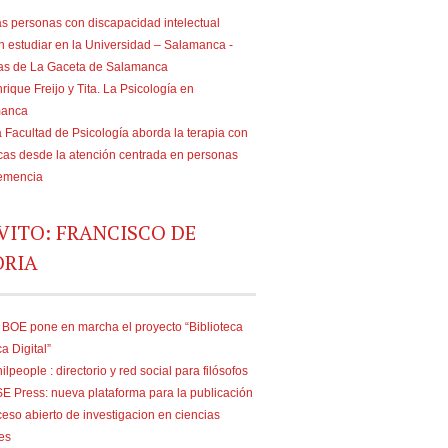
s personas con discapacidad intelectual
n estudiar en la Universidad – Salamanca -
ias de La Gaceta de Salamanca
rique Freijo y Tita. La Psicología en
manca
 Facultad de Psicología aborda la terapia con
as desde la atención centrada en personas
emencia
VITO: FRANCISCO DE
ORIA
 BOE pone en marcha el proyecto “Biblioteca
ca Digital”
ilpeople : directorio y red social para filósofos
E Press: nueva plataforma para la publicación
eso abierto de investigacion en ciencias
es