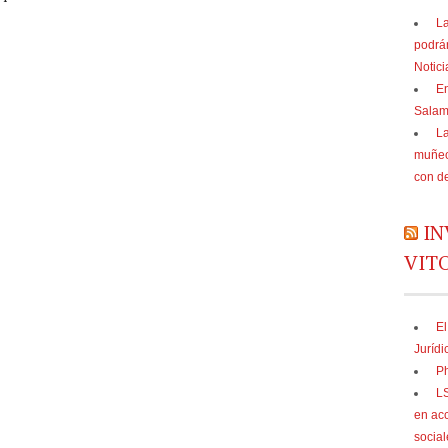
La
podrá
Notic
En
Sala
La
muñec
con d
IN
VIT
El
Jurídi
Ph
LS
en acc
social