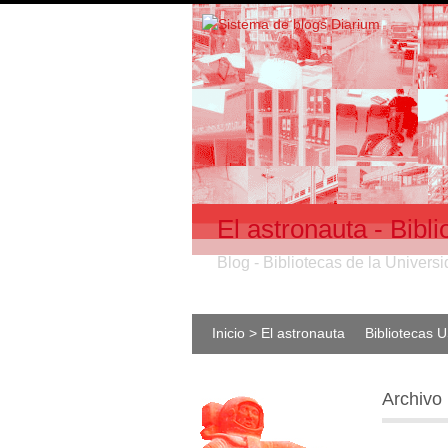
El astronauta - Bib
Blog - Bibliotecas de la Univer
Inicio > El astronauta
Bibliotecas 
Archivo 