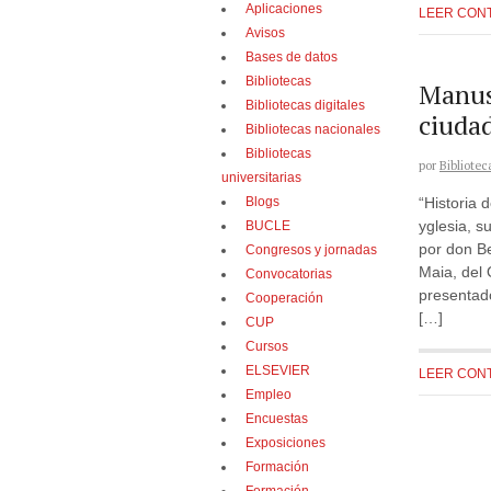
Aplicaciones
LEER CON
Avisos
Bases de datos
Bibliotecas
Manus
Bibliotecas digitales
ciuda
Bibliotecas nacionales
Bibliotecas
por
Bibliotec
universitarias
Blogs
“Historia 
yglesia, s
BUCLE
por don Be
Congresos y jornadas
Maia, del
Convocatorias
presentado
Cooperación
[…]
CUP
Cursos
ELSEVIER
LEER CON
Empleo
Encuestas
Exposiciones
Formación