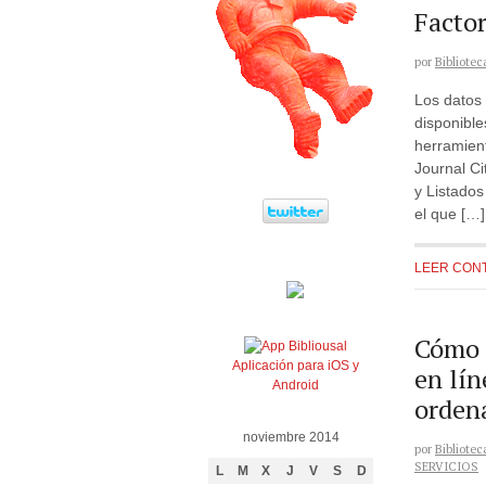
Factor
por
Bibliotec
Los datos 
disponible
herramien
Journal C
y Listados
el que […]
LEER CON
Cómo l
Aplicación para iOS y
en lín
Android
ordena
noviembre 2014
por
Bibliotec
SERVICIOS
L
M
X
J
V
S
D