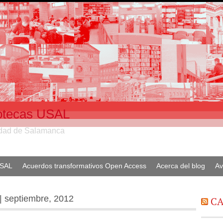
liotecas USAL
sidad de Salamanca
USAL
Acuerdos transformativos Open Access
Acerca del blog
Av
| septiembre, 2012
CA