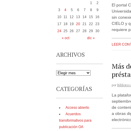
1
2
El portal 
3
4
5
6
7
8
9
Universida
sin conexi
10
11
12
13
14
15
16
CIELO y qu
17
18
19
20
21
22
23
requiere 
24
25
26
27
28
29
30
« oct
dic »
LEER CON
ARCHIVOS
Más de
présta
por
Bibliotec
CATEGORÍAS
La platafo
septiembre
de conteni
Acceso abierto
a obras di
Acuerdos
electrónic
transformativos para
publicación OA