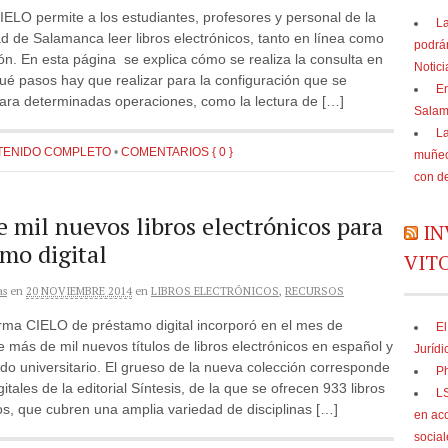
CIELO permite a los estudiantes, profesores y personal de la
La
d de Salamanca leer libros electrónicos, tanto en línea como
podrá
ón. En esta página se explica cómo se realiza la consulta en
Notic
é pasos hay que realizar para la configuración que se
En
para determinadas operaciones, como la lectura de […]
Sala
La
TENIDO COMPLETO
•
COMENTARIOS { 0 }
muñec
con d
 mil nuevos libros electrónicos para
IN
mo digital
VIT
as
en
20 NOVIEMBRE 2014
en
LIBROS ELECTRÓNICOS
,
RECURSOS
rma CIELO de préstamo digital incorporó en el mes de
El
 más de mil nuevos títulos de libros electrónicos en español y
Jurídi
do universitario. El grueso de la nueva colección corresponde
Ph
gitales de la editorial Síntesis, de la que se ofrecen 933 libros
LS
os, que cubren una amplia variedad de disciplinas […]
en acc
social