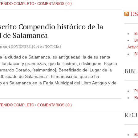
TENIDO COMPLETO
•
COMENTARIOS { 0 }
US
crito Compendio histórico de la
d de Salamanca
Bi
B
as
en
4 NOVIEMBRE 2014
en
NOTICIAS
Activi
Bi
de la ciudad de Salamanca, su antigüedad, la de su santa
u fundación y grandezas, que la illustran, i distinguen. Escrita
BIBL
rnardo Dorado, [salmantino], Beneficiado del Lugar de la
 Obispado de Salamanca”. El manuscrito, que se ha
 en Salamanca en la Feria Municipal del Libro Antiguo y de
Po
Re
TENIDO COMPLETO
•
COMENTARIOS { 0 }
REC
Ba