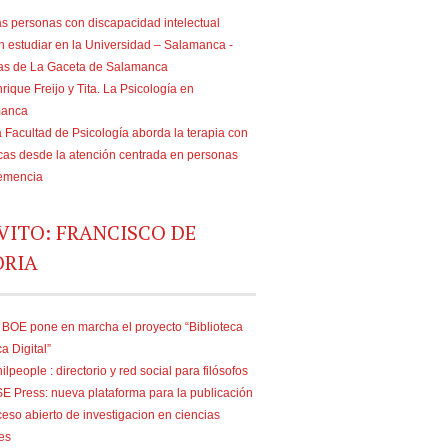
s personas con discapacidad intelectual
n estudiar en la Universidad – Salamanca -
ias de La Gaceta de Salamanca
rique Freijo y Tita. La Psicología en
manca
 Facultad de Psicología aborda la terapia con
as desde la atención centrada en personas
emencia
VITO: FRANCISCO DE
ORIA
 BOE pone en marcha el proyecto “Biblioteca
ca Digital”
ilpeople : directorio y red social para filósofos
E Press: nueva plataforma para la publicación
eso abierto de investigacion en ciencias
es