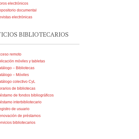
bros electrónicos
positorio documental
vistas electrónicas
VICIOS BIBLIOTECARIOS
cceso remoto
licación móviles y tabletas
tálogo – Bibliotecas
tálogo – Móviles
tálogo colectivo CyL
rarios de bibliotecas
éstamo de fondos bibliográficos
éstamo interbibliotecario
gistro de usuario
enovación de préstamos
rvicios bibliotecarios