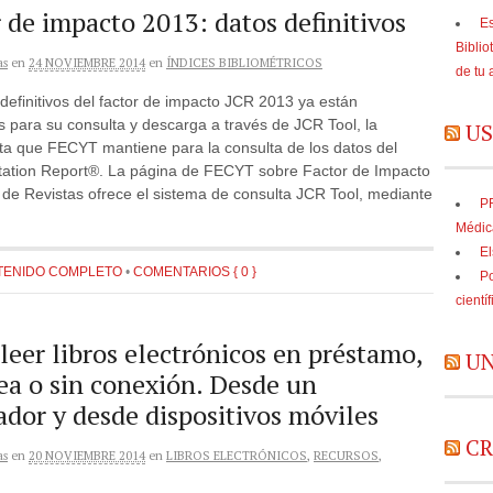
 de impacto 2013: datos definitivos
Es
Biblio
as
en
24 NOVIEMBRE 2014
en
ÍNDICES BIBLIOMÉTRICOS
de tu 
definitivos del factor de impacto JCR 2013 ya están
s para su consulta y descarga a través de JCR Tool, la
US
ta que FECYT mantiene para la consulta de los datos del
itation Report®. La página de FECYT sobre Factor de Impacto
 de Revistas ofrece el sistema de consulta JCR Tool, mediante
PR
Médic
El
TENIDO COMPLETO
•
COMENTARIOS { 0 }
Po
cientí
eer libros electrónicos en préstamo,
UN
ea o sin conexión. Desde un
dor y desde dispositivos móviles
CR
as
en
20 NOVIEMBRE 2014
en
LIBROS ELECTRÓNICOS
,
RECURSOS
,