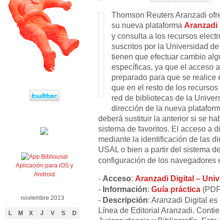
Thomson Reuters Aranzadi ofr
su nueva plataforma
Aranzadi 
y consulta a los recursos electr
suscritos por la Universidad d
tienen que efectuar cambio alg
específicas, ya que el acceso 
preparado para que se realice
que en el resto de los recursos
red de bibliotecas de la Unive
dirección de la nueva plataform
deberá sustituir la anterior si se 
sistema de favoritos. El acceso a d
mediante la identificación de las di
USAL o bien a partir del sistema d
configuración de los navegadores e 
Aplicación para iOS y
Android
-
Acceso
:
Aranzadi Digital – Un
-
Información
:
Guía práctica
(PDF
noviembre 2013
-
Descripción
: Aranzadi Digital es
Línea de Editorial Aranzadi. Conti
L
M
X
J
V
S
D