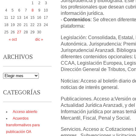
Jurisprudencia y Bibliografía. Este
1
2
3
los profesionales que desean cubr
4
5
6
7
8
9
10
información jurídica.
11
12
13
14
15
16
17
-
Contenidos
: Se ofrecen diferente
18
19
20
21
22
23
24
plataforma:
25
26
27
28
29
30
Legislación: Consolidada, Estatal, I
« oct
dic »
Autonómica. Jurisprudencia: Prem
Jurisprudencial Aranzadi. Bibliogr
ARCHIVOS
diferentes contenidos opcionales: 
CCAA, Legislación Europea, Legi
Dirección General de Tributos, Co
Noticias: Acceso al boletín diario de
noticias de interés general.
CATEGORÍAS
Publicaciones. Acceso a:Versión o
Actualidad Jurídica Aranzadi, y del
Información jurídica por areas temát
Acceso abierto
Mercantil, Fiscal, Penal y Social.
Acuerdos
transformativos para
Servicios. Acceso a: Cotizaciones 
publicación OA
empres , Subvenciones y licitacio