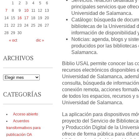
Servicios: relación detallada y
1
2
3
4
5
6
principales servicios que ofrec
7
8
9
10
11
12
13
Universidad de Salamanca.
14
15
16
17
18
19
20
Catálogo: búsqueda de docume
21
22
23
24
25
26
27
bibliotecas de la Universidad
información de disponibilidad 
28
29
30
Noticias: agenda, blogs y sist
« oct
dic »
producidos por las bibliotecas
Salamanca.
ARCHIVOS
Biblio USAL permite conocer las co
recursos electrónicos disponibles e
Universidad de Salamanca, además
consulta, búsqueda de información,
conexión remota, acciones formativ
CATEGORÍAS
de todos los espacios, recursos y se
Universidad de Salamanca.
La aplicación para dispositivos mó
Acceso abierto
proyecto del Servicio de Biblioteca
Acuerdos
y Producción Digital de la Univer
transformativos para
ofrece de forma pública para difund
publicación OA