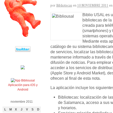
por
Bibliotecas
en
10 NOVIEMBRE 2011
en
Biblio USAL es u
bibliotecas de l
creada para teléf
(
smartphones
) y
sistemas operati
Mediante esta ap
catálogo de su sistema bibliotecari
de servicios, localizar las bibliote
mantenerse informado a través de 
difusión de noticias. Para emplear
acceder a los servicios de distribu
(Apple Store y Android Market), de
ofrecen al final de esta nota.
Aplicación para iOS y
La aplicación incluye los siguiente
Android
Bibliotecas: localización de la
noviembre 2011
de Salamanca, acceso a sus w
y horarios.
L
M
X
J
V
S
D