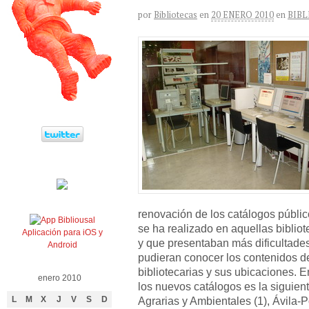
por
Bibliotecas
en
20 ENERO 2010
en
BIBL
renovación de los catálogos públi
se ha realizado en aquellas biblio
Aplicación para iOS y
y que presentaban más dificultades
Android
pudieran conocer los contenidos d
bibliotecarias y sus ubicaciones. E
enero 2010
los nuevos catálogos es la siguien
Agrarias y Ambientales (1), Ávila-Po
L
M
X
J
V
S
D