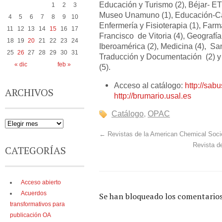
Educación y Turismo (2), Béjar- ETS
1
2
3
Museo Unamuno (1), Educación-Ca
4
5
6
7
8
9
10
Enfermería y Fisioterapia (1), Farma
11
12
13
14
15
16
17
Francisco de Vitoria (4), Geografía e
18
19
20
21
22
23
24
Iberoamérica (2), Medicina (4), Sa
25
26
27
28
29
30
31
Traducción y Documentación (2) 
« dic
feb »
(5).
Acceso al catálogo:
http://sabu
ARCHIVOS
http://brumario.usal.es
Catálogo
,
OPAC
←
Revistas de la American Chemical Socie
Revista de
CATEGORÍAS
Acceso abierto
Acuerdos
Se han bloqueado los comentarios
transformativos para
publicación OA