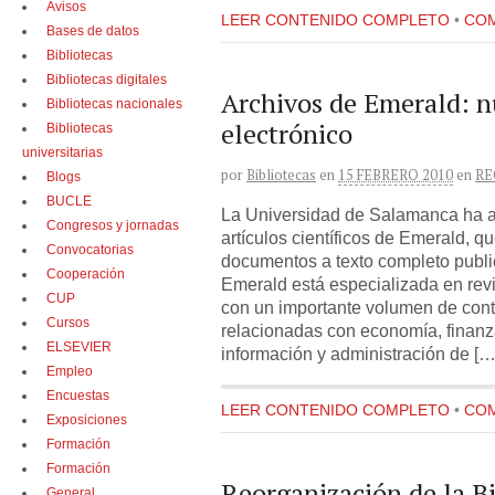
Avisos
LEER CONTENIDO COMPLETO
•
COM
Bases de datos
Bibliotecas
Bibliotecas digitales
Archivos de Emerald: n
Bibliotecas nacionales
electrónico
Bibliotecas
universitarias
por
Bibliotecas
en
15 FEBRERO 2010
en
RE
Blogs
BUCLE
La Universidad de Salamanca ha ad
Congresos y jornadas
artículos científicos de Emerald, 
Convocatorias
documentos a texto completo publi
Cooperación
Emerald está especializada en revi
CUP
con un importante volumen de cont
Cursos
relacionadas con economía, finanza
ELSEVIER
información y administración de […
Empleo
Encuestas
LEER CONTENIDO COMPLETO
•
COM
Exposiciones
Formación
Formación
Reorganización de la B
General