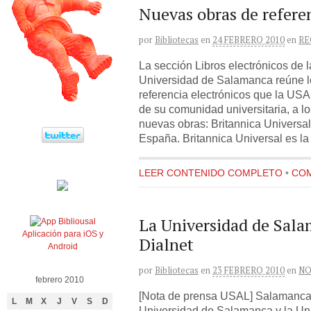
Nuevas obras de referen
por
Bibliotecas
en
24 FEBRERO 2010
en
RE
La sección Libros electrónicos de l
Universidad de Salamanca reúne 
referencia electrónicos que la USA
de su comunidad universitaria, a l
nuevas obras: Britannica Universa
España. Britannica Universal es la
LEER CONTENIDO COMPLETO
•
COM
La Universidad de Sala
Aplicación para iOS y
Dialnet
Android
por
Bibliotecas
en
23 FEBRERO 2010
en
NO
febrero 2010
[Nota de prensa USAL] Salamanca,
L
M
X
J
V
S
D
Universidad de Salamanca y la Un