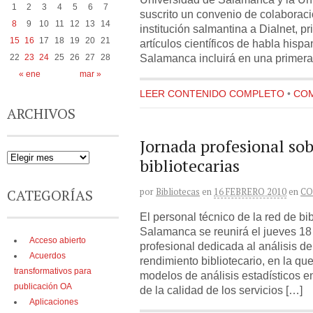
1
2
3
4
5
6
7
suscrito un convenio de colaboraci
8
9
10
11
12
13
14
institución salmantina a Dialnet, p
15
16
17
18
19
20
21
artículos científicos de habla hisp
Salamanca incluirá en una primera
22
23
24
25
26
27
28
« ene
mar »
LEER CONTENIDO COMPLETO
•
COM
ARCHIVOS
Jornada profesional sob
bibliotecarias
por
Bibliotecas
en
16 FEBRERO 2010
en
CO
CATEGORÍAS
El personal técnico de la red de bi
Salamanca se reunirá el jueves 18
Acceso abierto
profesional dedicada al análisis de
Acuerdos
rendimiento bibliotecario, en la q
transformativos para
modelos de análisis estadísticos en
publicación OA
de la calidad de los servicios […]
Aplicaciones