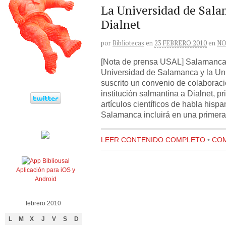
La Universidad de Sala
Dialnet
por
Bibliotecas
en
23 FEBRERO 2010
en
NO
[Nota de prensa USAL] Salamanca,
Universidad de Salamanca y la Un
suscrito un convenio de colaboraci
institución salmantina a Dialnet, p
artículos científicos de habla hisp
Salamanca incluirá en una primera
LEER CONTENIDO COMPLETO
•
COM
Aplicación para iOS y
Android
febrero 2010
L
M
X
J
V
S
D