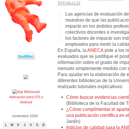
TUTORIALES
Las agencias de evaluación de 
muestras de que las publicacio
impacto en los ámbitos profesio
colectivos docentes e investiga
los factores de impacto son in
empleados para medir la calidad
En España, la
ANECA
pide a los i
evaluados que se justifique el pos
información sobre el grado de imp
menudo simplemente medido con el
Para ayudar en la elaboración de e
diferentes bibliotecas de la Univ
realizado tutoriales explicativos:
Cómo buscar evidencias científ
Aplicación para iOS y
Android
(Biblioteca de la Facultad de
¿Cómo cumplimentar el apartad
una publicación científica en 
noviembre 2009
Jardín)
L
M
X
J
V
S
D
Indicios de calidad para la A