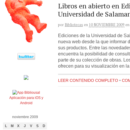
Libros en abierto en Ed
Universidad de Salama
por
Bibliotecas
en
10 NOVIEMBRE 2009
en
Ediciones de la Universidad de S
nueva web desde la que informar d
sus productos. Entre las novedade
encuentra la posibilidad de consult
parte de su colección de obras. Los 
ofrecen para su visualización en la
LEER CONTENIDO COMPLETO
•
COM
Aplicación para iOS y
Android
noviembre 2009
L
M
X
J
V
S
D