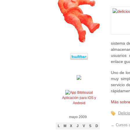
sistema d
almacenar 
usuarios 
enlace gu
Uno de los
muy simp
servicio 
rápidamen
Aplicación para iOS y
Más sobre
Android
Delici
mayo 2009
←
Cursos d
L
M
X
J
V
S
D