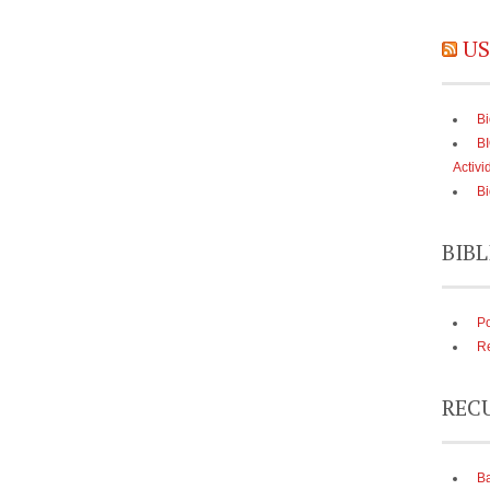
US
Bi
B
Activi
Bi
BIBL
Po
Re
REC
Ba