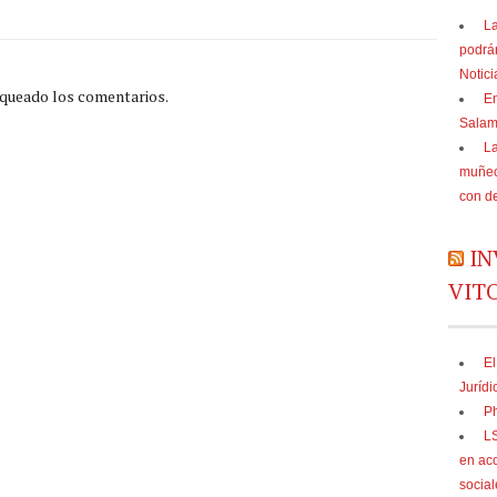
La
podrá
Notic
oqueado los comentarios.
En
Sala
La
muñec
con d
IN
VIT
El
Jurídi
Ph
LS
en acc
social