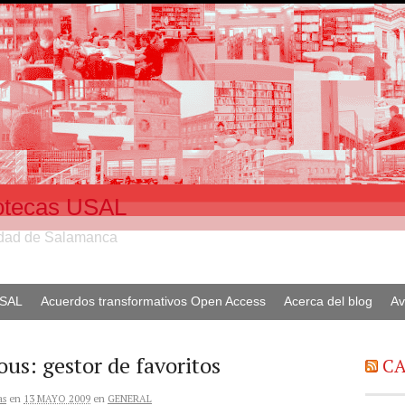
liotecas USAL
sidad de Salamanca
USAL
Acuerdos transformativos Open Access
Acerca del blog
Av
ous: gestor de favoritos
CA
as
en
13 MAYO 2009
en
GENERAL