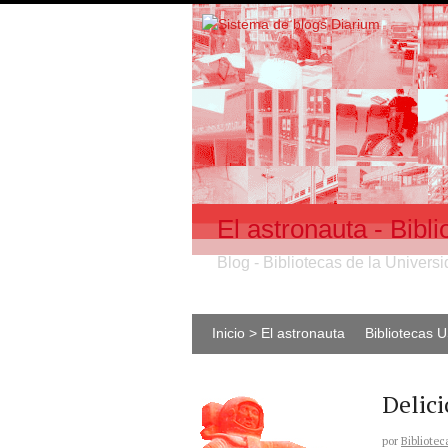
El astronauta - Bib
Blog - Bibliotecas de la Univer
Inicio > El astronauta
Bibliotecas 
Delici
por
Bibliotec