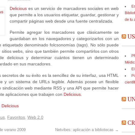
Es
Delicious
es un servicio de marcadores sociales en web
Biblio
que permite a los usuarios etiquetar, guardar, gestionar y
de tu 
compartir páginas web desde una fuente centralizada.
Permite agregar los marcadores que clásicamente se
US
guardaban en los navegadores y categorizarlos con un
e etiquetado denominado folcsonomías (
tags
). No sólo puede
sitios webs, sino que también permite compartirlos con otros
PR
de delicious y determinar cuántos tienen un determinado
Médic
ardado en sus marcadores.
El
 secretos de su éxito es la sencillez de su interfaz, usa HTML
Po
le y un sistema de
URLs
legible. Además posee un flexible
cientí
de
sindicación web
mediante
RSS
y una API que permite hacer
te aplicaciones que trabajen con
Delicious
.
UN
 Delicious
ous
,
Favoritos
,
Web 2.0
CR
e verano 2009
Netvibes: aplicación a bibliotecas
→