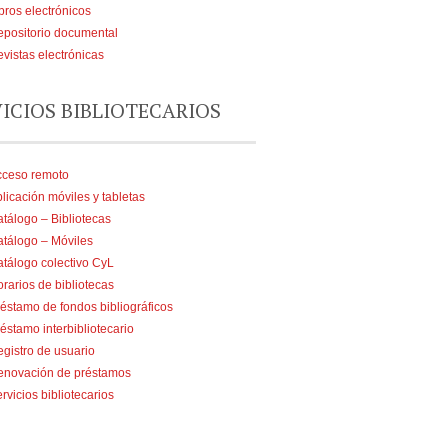
bros electrónicos
positorio documental
vistas electrónicas
VICIOS BIBLIOTECARIOS
cceso remoto
licación móviles y tabletas
tálogo – Bibliotecas
tálogo – Móviles
tálogo colectivo CyL
rarios de bibliotecas
éstamo de fondos bibliográficos
éstamo interbibliotecario
gistro de usuario
enovación de préstamos
rvicios bibliotecarios