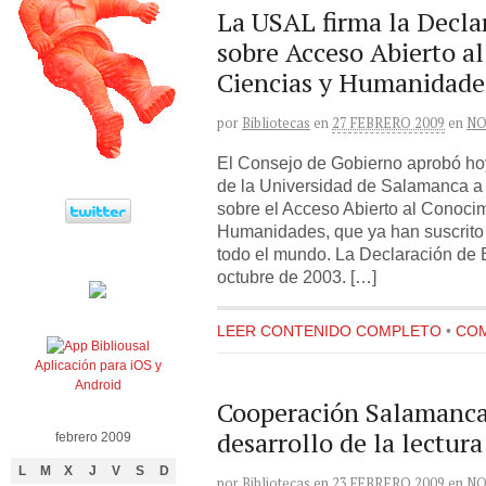
La USAL firma la Decla
sobre Acceso Abierto a
Ciencias y Humanidade
por
Bibliotecas
en
27 FEBRERO 2009
en
NO
El Consejo de Gobierno aprobó hoy
de la Universidad de Salamanca a 
sobre el Acceso Abierto al Conoci
Humanidades, que ya han suscrito 
todo el mundo. La Declaración de B
octubre de 2003. […]
LEER CONTENIDO COMPLETO
•
COM
Aplicación para iOS y
Android
Cooperación Salamanca
desarrollo de la lectura
febrero 2009
L
M
X
J
V
S
D
por
Bibliotecas
en
23 FEBRERO 2009
en
NO