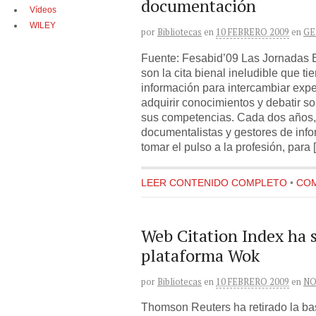
documentación
Vídeos
WILEY
por
Bibliotecas
en
10 FEBRERO 2009
en
GE
Fuente: Fesabid’09 Las Jornadas
son la cita bienal ineludible que ti
información para intercambiar expe
adquirir conocimientos y debatir s
sus competencias. Cada dos años, a
documentalistas y gestores de inf
tomar el pulso a la profesión, para 
LEER CONTENIDO COMPLETO
•
COM
Web Citation Index ha s
plataforma Wok
por
Bibliotecas
en
10 FEBRERO 2009
en
NO
Thomson Reuters ha retirado la ba