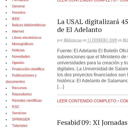
Formación
LEER CONTENIDO COMPLETO
•
COM
General
Horarios
IEEE
La USAL digitalizará 4
Índices bibliométricos
de El Adelanto
Internet
Libros electrónicos
por
Bibliotecas
en
11 FEBRERO 2009
en
NO
Monográficos
Fuente: El Adelanto El Boletín Ofic
Noticias
subvenciones que el Ministerio de 
Novedades
universidades para la creación y t
Opinión
digitales. La Universidad de Salam
Producción científica
los dos proyectos financiados son 
Publicaciones y
histórica: El Adelanto de Salaman
documentos
[…]
Recursos
Repositorios
Revistas científicas
LEER CONTENIDO COMPLETO
•
COM
RSC
Servicios
SPRINGER
Fesabid'09: XI Jornadas
Tutoriales