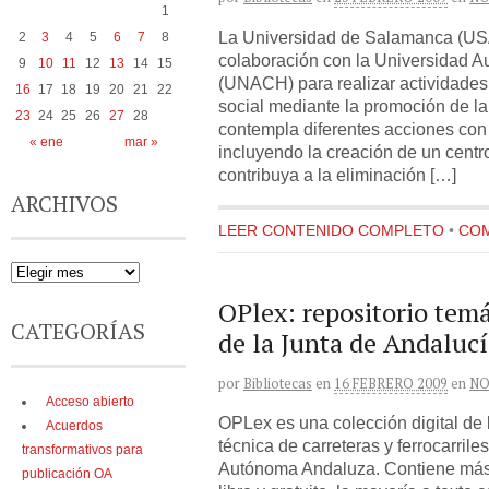
1
La Universidad de Salamanca (USA
2
3
4
5
6
7
8
colaboración con la Universidad 
9
10
11
12
13
14
15
(UNACH) para realizar actividades 
16
17
18
19
20
21
22
social mediante la promoción de la 
23
24
25
26
27
28
contempla diferentes acciones con 
« ene
mar »
incluyendo la creación de un centro
contribuya a la eliminación […]
ARCHIVOS
LEER CONTENIDO COMPLETO
•
COM
OPlex: repositorio temá
CATEGORÍAS
de la Junta de Andaluc
por
Bibliotecas
en
16 FEBRERO 2009
en
NO
Acceso abierto
OPLex es una colección digital de 
Acuerdos
técnica de carreteras y ferrocarril
transformativos para
Autónoma Andaluza. Contiene más
publicación OA