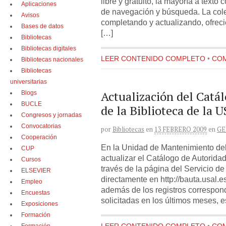
libre y gratuito, la mayoría a texto
Aplicaciones
de navegación y búsqueda. La cole
Avisos
completando y actualizando, ofreci
Bases de datos
[…]
Bibliotecas
Bibliotecas digitales
LEER CONTENIDO COMPLETO
•
COM
Bibliotecas nacionales
Bibliotecas
universitarias
Actualización del Catá
Blogs
BUCLE
de la Biblioteca de la 
Congresos y jornadas
Convocatorias
por
Bibliotecas
en
13 FEBRERO 2009
en
GE
Cooperación
En la Unidad de Mantenimiento del
CUP
actualizar el Catálogo de Autorida
Cursos
través de la página del Servicio de
ELSEVIER
directamente en http://bauta.usal.
Empleo
además de los registros correspond
Encuestas
solicitadas en los últimos meses, e
Exposiciones
Formación